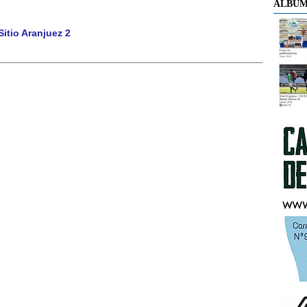
ÁLBUM
tio Aranjuez 2