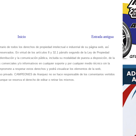
Inicio
Entrada antigua
io de todos los derechos de propiedad intelectual e industrial de su página web, así
eservados. En virtud de los artículos 8 y 32.1 párrafo segundo de la Ley de Propiedad
istribución y la comunicación pública, incluida su modalidad de puesta a disposición, de la
s comerciales y/o informativos en cualquier soporte y por cualquier medio técnico sin la
omete a respetar estos derechos y podrá visualizar los elementos de la web,
 uso privado. CAMPEONES de Aranjuez no se hace responsable de los comentarios vertidos
unque se reserva el derecho de editar o retirar los mismos.