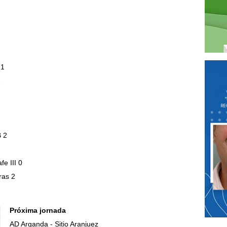
 1
1
B 2
e III 0
ras 2
Próxima jornada
AD Arganda - Sitio Aranjuez