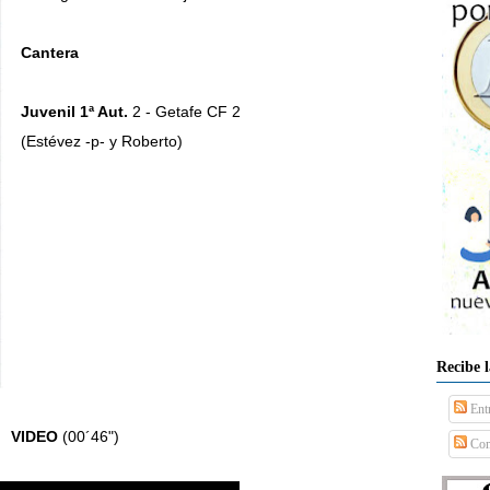
Cantera
Juvenil 1ª Aut.
2 - Getafe CF 2
(Estévez -p- y Roberto)
Recibe 
Ent
VIDEO
(00´46")
Com