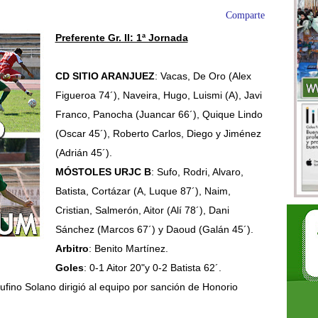
Comparte
Preferente Gr. II: 1ª Jornada
CD SITIO ARANJUEZ
: Vacas, De Oro (Alex
Figueroa 74´), Naveira, Hugo, Luismi (A), Javi
Franco, Panocha (Juancar 66´), Quique Lindo
(Oscar 45´), Roberto Carlos, Diego y Jiménez
(Adrián 45´).
MÓSTOLES URJC B
: Sufo, Rodri, Alvaro,
Batista, Cortázar (A, Luque 87´), Naim,
Cristian, Salmerón, Aitor (Alí 78´), Dani
Sánchez (Marcos 67´) y Daoud (Galán 45´).
Arbitro
: Benito Martínez.
Goles
: 0-1 Aitor 20"y 0-2 Batista 62´.
 Rufino Solano dirigió al equipo por sanción de Honorio