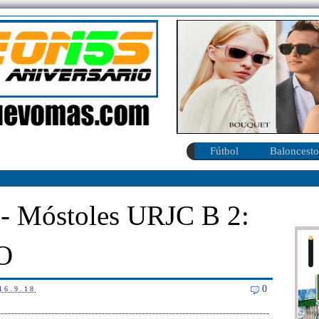
Fútbol
Baloncesto
0 - Móstoles URJC B 2:
O
0
16.9.18