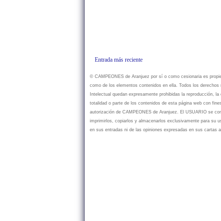
Entrada más reciente
© CAMPEONES de Aranjuez por sí o como cesionaria es propietar
como de los elementos contenidos en ella. Todos los derechos r
Intelectual quedan expresamente prohibidas la reproducción, la d
totalidad o parte de los contenidos de esta página web con fine
autorización de CAMPEONES de Aranjuez. El USUARIO se compr
imprimirlos, copiarlos y almacenarlos exclusivamente para su
en sus entradas ni de las opiniones expresadas en sus cartas a