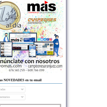
las NOVEDADES en tu email
radas
entarios