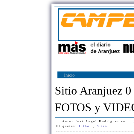
Inicio
Sitio Aranjuez 
FOTOS y VIDE
Autor
José Angel Rodríguez
en
Etiquetas:
fútbol
,
Sitio