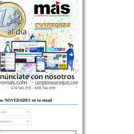
las NOVEDADES en tu email
radas
entarios