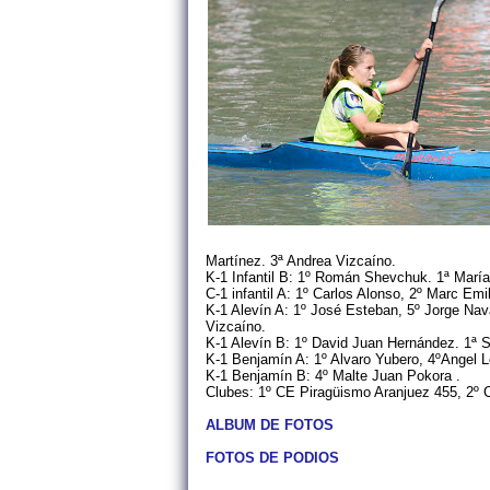
Martínez. 3ª Andrea Vizcaíno.
K-1 Infantil B: 1º Román Shevchuk. 1ª María
C-1 infantil A: 1º Carlos Alonso, 2º Marc Emi
K-1 Alevín A: 1º José Esteban, 5º Jorge Nav
Vizcaíno.
K-1 Alevín B: 1º David Juan Hernández. 1ª 
K-1 Benjamín A: 1º Alvaro Yubero, 4ºAngel 
K-1 Benjamín B: 4º Malte Juan Pokora .
Clubes: 1º CE Piragüismo Aranjuez 455, 2º 
ALBUM DE FOTOS
FOTOS DE PODIOS