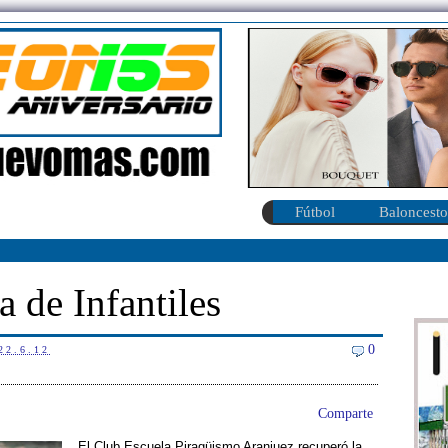
Fútbol
Baloncesto
de Infantiles
0
22.6.12
Comparte
El Club Escuela Piragüismo Aranjuez recuperó la