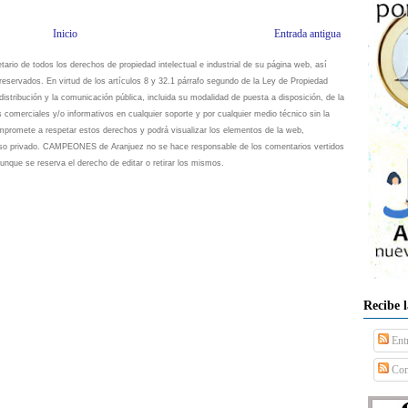
Inicio
Entrada antigua
io de todos los derechos de propiedad intelectual e industrial de su página web, así
eservados. En virtud de los artículos 8 y 32.1 párrafo segundo de la Ley de Propiedad
istribución y la comunicación pública, incluida su modalidad de puesta a disposición, de la
s comerciales y/o informativos en cualquier soporte y por cualquier medio técnico sin la
omete a respetar estos derechos y podrá visualizar los elementos de la web,
 uso privado. CAMPEONES de Aranjuez no se hace responsable de los comentarios vertidos
unque se reserva el derecho de editar o retirar los mismos.
Recibe 
Ent
Com