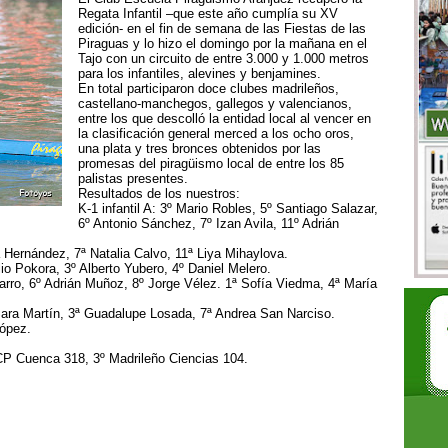
Regata Infantil –que este año cumplía su XV
edición- en el fin de semana de las Fiestas de las
Piraguas y lo hizo el domingo por la mañana en el
Tajo con un circuito de entre 3.000 y 1.000 metros
para los infantiles, alevines y benjamines.
En total participaron doce clubes madrileños,
castellano-manchegos, gallegos y valencianos,
entre los que descolló la entidad local al vencer en
la clasificación general merced a los ocho oros,
una plata y tres bronces obtenidos por las
promesas del piragüismo local de entre los 85
palistas presentes.
Resultados de los nuestros:
K-1 infantil A: 3º Mario Robles, 5º Santiago Salazar,
6º Antonio Sánchez, 7º Izan Avila, 11º Adrián
 Hernández, 7ª Natalia Calvo, 11ª Liya Mihaylova.
lio Pokora, 3º Alberto Yubero, 4º Daniel Melero.
arro, 6º Adrián Muñoz, 8º Jorge Vélez. 1ª Sofía Viedma, 4ª María
Sara Martín, 3ª Guadalupe Losada, 7ª Andrea San Narciso.
López.
CP Cuenca 318, 3º Madrileño Ciencias 104.