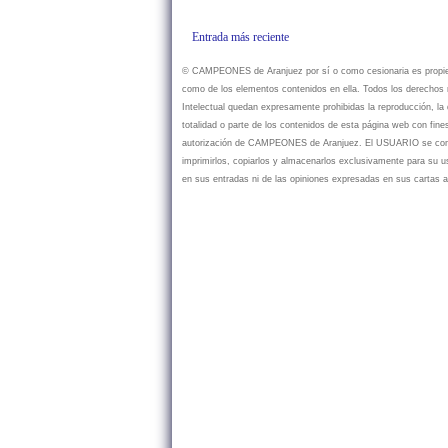
Entrada más reciente
© CAMPEONES de Aranjuez por sí o como cesionaria es propietar
como de los elementos contenidos en ella. Todos los derechos r
Intelectual quedan expresamente prohibidas la reproducción, la d
totalidad o parte de los contenidos de esta página web con fine
autorización de CAMPEONES de Aranjuez. El USUARIO se compr
imprimirlos, copiarlos y almacenarlos exclusivamente para su
en sus entradas ni de las opiniones expresadas en sus cartas a