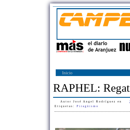
Inicio
RAPHEL: Regata 
Autor
José Angel Rodríguez
en
Etiquetas:
Piragüismo