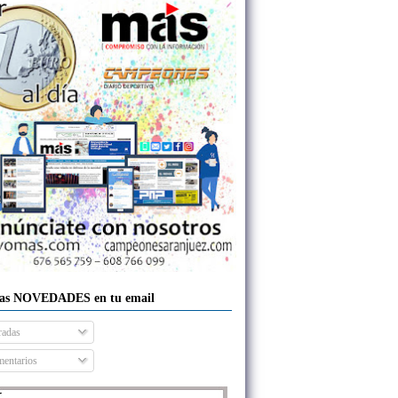
las NOVEDADES en tu email
radas
entarios