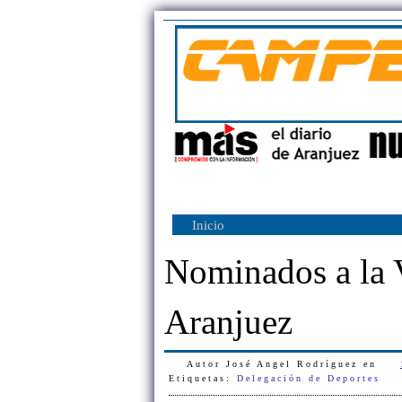
Inicio
Nominados a la 
Aranjuez
Autor
José Angel Rodríguez
en
Etiquetas:
Delegación de Deportes