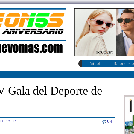
Fútbol
Baloncesto
V Gala del Deporte de
64
12.12.12