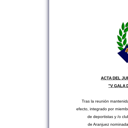
ACTA DEL JU
”V GALA 
Tras la reunión mantenida
efecto,
integrado por miembr
de
deportistas y /o cl
de Aranjuez nominada