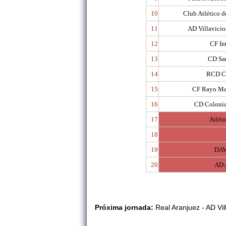
10
Club Atlético 
11
AD Villavici
12
CF In
13
CD Sa
14
RCD C
15
CF Rayo Ma
16
CD Coloni
17
Atléti
18
19
DAV
20
AD 
Próxima jornada:
Real Aranjuez - AD Vil