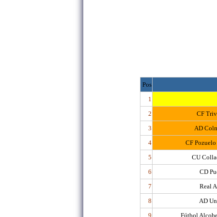
Pos
1
2
CF Triv
3
AD Colm
4
CF Pozuelo
5
CU Colla
6
CD Pue
7
Real A
8
AD Un
9
Fútbol Alcob