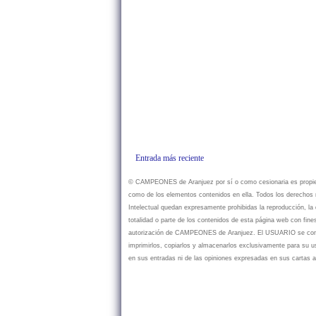
Entrada más reciente
© CAMPEONES de Aranjuez por sí o como cesionaria es propietar
como de los elementos contenidos en ella. Todos los derechos r
Intelectual quedan expresamente prohibidas la reproducción, la d
totalidad o parte de los contenidos de esta página web con fine
autorización de CAMPEONES de Aranjuez. El USUARIO se compr
imprimirlos, copiarlos y almacenarlos exclusivamente para su
en sus entradas ni de las opiniones expresadas en sus cartas a