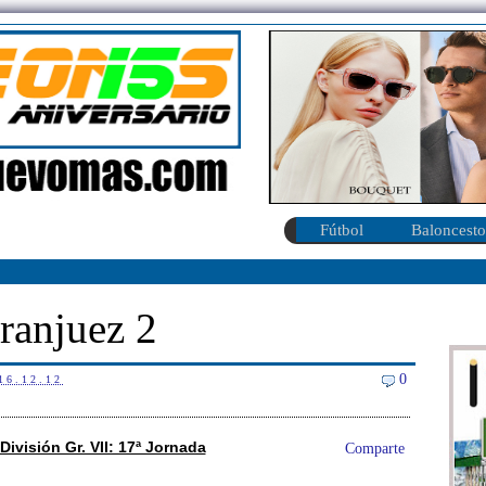
Fútbol
Baloncesto
Aranjuez 2
0
16.12.12
 División Gr. VII: 17ª Jornada
Comparte