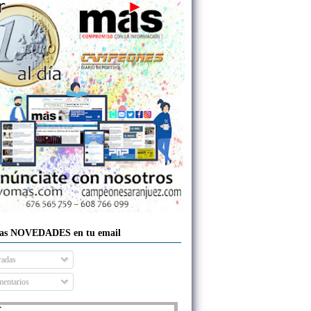
las NOVEDADES en tu email
radas
entarios