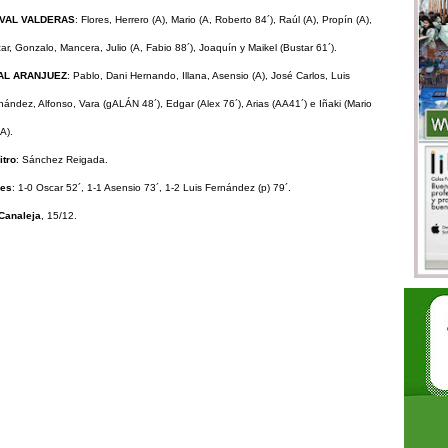
IVAL VALDERAS
:
Flores, Herrero (A), Mario (A, Roberto 84´), Raúl (A), Propín (A),
ar, Gonzalo, Mancera, Julio (A, Fabio 88´), Joaquín y Maikel (Bustar 61´).
AL ARANJUEZ
: Pablo, Dani Hernando, Illana, Asensio (A), José Carlos, Luis
nández, Alfonso, Vara (gALÁN 48´), Edgar (Alex 76´), Arias (AA41´) e Iñaki (Mario
A).
itro
: Sánchez Reigada.
es
: 1-0 Oscar 52´, 1-1 Asensio 73´, 1-2 Luis Fernández (p) 79´.
Canaleja
, 15/12.