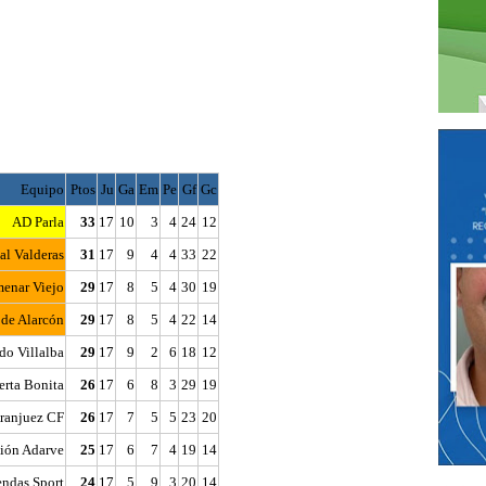
Equipo
Ptos
Ju
Ga
Em
Pe
Gf
Gc
AD Parla
33
17
10
3
4
24
12
al Valderas
31
17
9
4
4
33
22
enar Viejo
29
17
8
5
4
30
19
 de Alarcón
29
17
8
5
4
22
14
do Villalba
29
17
9
2
6
18
12
rta Bonita
26
17
6
8
3
29
19
ranjuez CF
26
17
7
5
5
23
20
ión Adarve
25
17
6
7
4
19
14
endas Sport
24
17
5
9
3
20
14