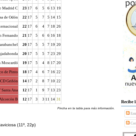
de Madrid C
23
17
6
5
6
13
19
osa de Odón
22
17
5
7
5
14
15
ternacional
22
17
6
4
7
18
26
n Fernando
21
17
5
6
6
16
18
arabanchel
20
17
5
5
7
19
20
jadahonda
20
17
5
5
7
23
29
a Moscardó
19
17
5
4
8
17
20
co de Pinto
18
17
4
6
7
16
22
CD Griñón
14
17
2
8
7
10
22
 Santa Ana
12
17
1
9
7
13
23
Alcorcón B
12
17
3
3
11
14
31
Recibe 
Pincha en la tabla para más información.
Ent
Com
laviciosa (11º, 22p)