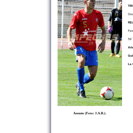
TR
Osc
RE
Fer
56´ 
Arb
Gol
La 
Asensio (Foto: J.A.R.).