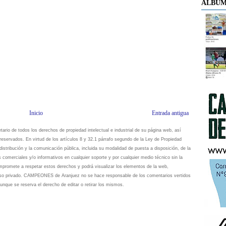
ÁLBUM
Inicio
Entrada antigua
io de todos los derechos de propiedad intelectual e industrial de su página web, así
eservados. En virtud de los artículos 8 y 32.1 párrafo segundo de la Ley de Propiedad
istribución y la comunicación pública, incluida su modalidad de puesta a disposición, de la
s comerciales y/o informativos en cualquier soporte y por cualquier medio técnico sin la
omete a respetar estos derechos y podrá visualizar los elementos de la web,
 uso privado. CAMPEONES de Aranjuez no se hace responsable de los comentarios vertidos
unque se reserva el derecho de editar o retirar los mismos.