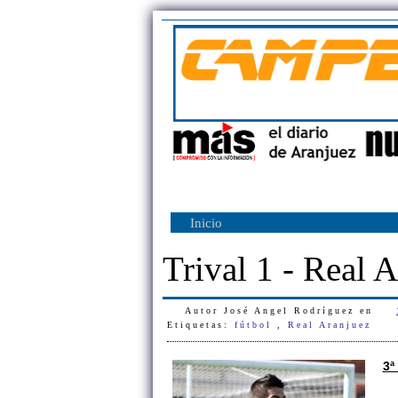
Inicio
Trival 1 - Real 
Autor
José Angel Rodríguez
en
Etiquetas:
fútbol
,
Real Aranjuez
3ª