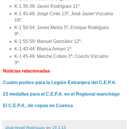
K-1 35-39: Javier Rodríguez 11º.
K-1 45-49: Jorge Cinto 13º, José Javier Vizcaíno
16º.
K-1 50-54: Javier Melús 5º, Enrique Rodríguez
9º.
K-1 55-59: Manuel González 12º.
K-1 40-44: Blanca Arroyo 1ª.
K-1 45-49: Merche Cobos 1ª, Conchi Vizcaíno
3ª.
Noticias relacionadas
Cuatro podios para la Legión Extranjera del C.E.P.A.
23 medallas para el C.E.P.A. en el Regional manchego
El C.E.P.A., de copas en Cuenca
José Angel Rodríguez
en
19.3.13