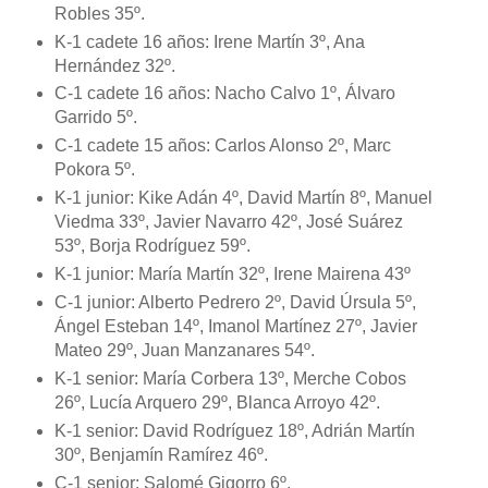
Robles 35º.
K-1 cadete 16 años: Irene Martín 3º, Ana
Hernández 32º.
C-1 cadete 16 años: Nacho Calvo 1º, Álvaro
Garrido 5º.
C-1 cadete 15 años: Carlos Alonso 2º, Marc
Pokora 5º.
K-1 junior: Kike Adán 4º, David Martín 8º, Manuel
Viedma 33º, Javier Navarro 42º, José Suárez
53º, Borja Rodríguez 59º.
K-1 junior: María Martín 32º, Irene Mairena 43º
C-1 junior: Alberto Pedrero 2º, David Úrsula 5º,
Ángel Esteban 14º, Imanol Martínez 27º, Javier
Mateo 29º, Juan Manzanares 54º.
K-1 senior: María Corbera 13º, Merche Cobos
26º, Lucía Arquero 29º, Blanca Arroyo 42º.
K-1 senior: David Rodríguez 18º, Adrián Martín
30º, Benjamín Ramírez 46º.
C-1 senior: Salomé Gigorro 6º.