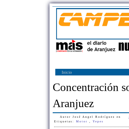
Inicio
Concentración so
Aranjuez
Autor
José Angel Rodríguez
en
Etiquetas:
Motor
,
Yepes