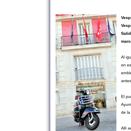
Vesp
Vesp
Sali
marca
Al ig
en es
emble
ante
El pu
Ayunt
de l
Allí 