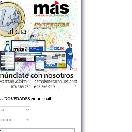
las NOVEDADES en tu email
radas
entarios