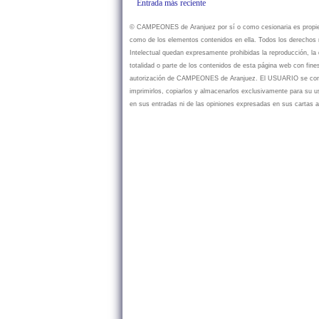
Entrada más reciente
© CAMPEONES de Aranjuez por sí o como cesionaria es propietar
como de los elementos contenidos en ella. Todos los derechos r
Intelectual quedan expresamente prohibidas la reproducción, la d
totalidad o parte de los contenidos de esta página web con fine
autorización de CAMPEONES de Aranjuez. El USUARIO se compr
imprimirlos, copiarlos y almacenarlos exclusivamente para su
en sus entradas ni de las opiniones expresadas en sus cartas a