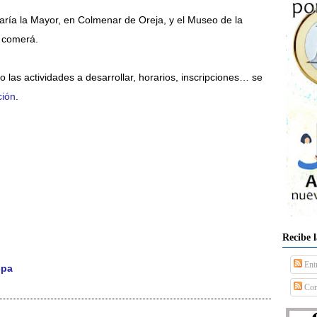
 María la Mayor, en Colmenar de Oreja, y el Museo de la
e comerá.
o las actividades a desarrollar, horarios, inscripciones… se
ción
.
Recibe 
Ent
spa
Com