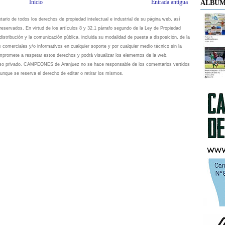
Inicio
Entrada antigua
ÁLBUM
io de todos los derechos de propiedad intelectual e industrial de su página web, así
eservados. En virtud de los artículos 8 y 32.1 párrafo segundo de la Ley de Propiedad
istribución y la comunicación pública, incluida su modalidad de puesta a disposición, de la
s comerciales y/o informativos en cualquier soporte y por cualquier medio técnico sin la
omete a respetar estos derechos y podrá visualizar los elementos de la web,
 uso privado. CAMPEONES de Aranjuez no se hace responsable de los comentarios vertidos
unque se reserva el derecho de editar o retirar los mismos.