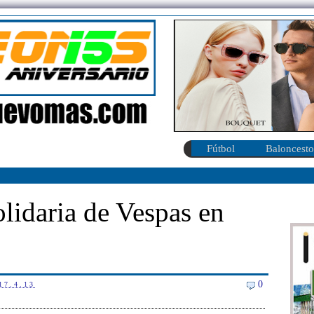
Fútbol
Baloncesto
lidaria de Vespas en
0
17.4.13