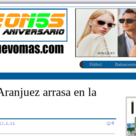
Fútbol
Baloncesto
Aranjuez arrasa en la
0
17.5.13