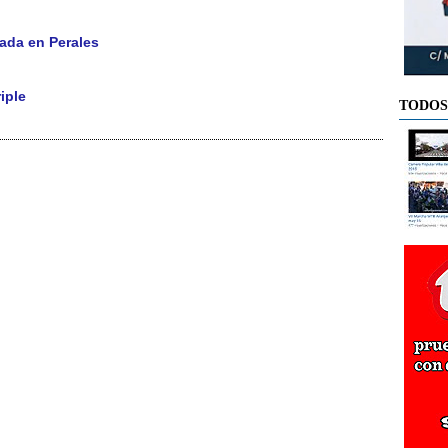
rada en Perales
iple
TODOS