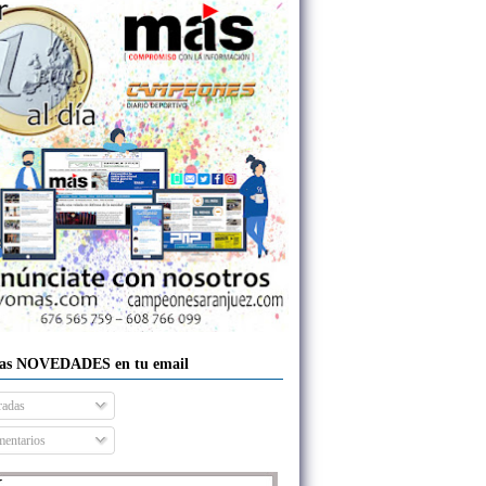
las NOVEDADES en tu email
radas
entarios