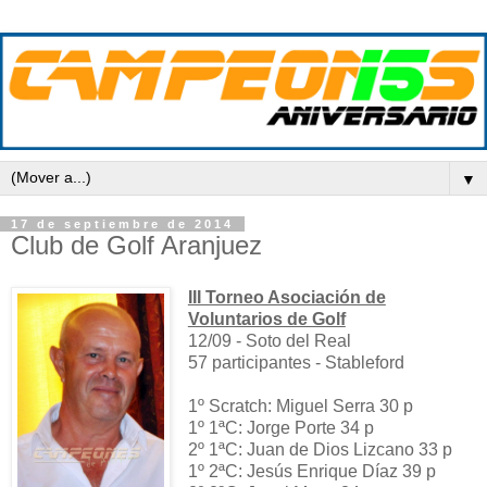
▼
17 de septiembre de 2014
Club de Golf Aranjuez
III Torneo Asociación de
Voluntarios de Golf
12/09 - Soto del Real
57 participantes - Stableford
1º Scratch: Miguel Serra 30 p
1º 1ªC: Jorge Porte 34 p
2º 1ªC: Juan de Dios Lizcano 33 p
1º 2ªC: Jesús Enrique Díaz 39 p