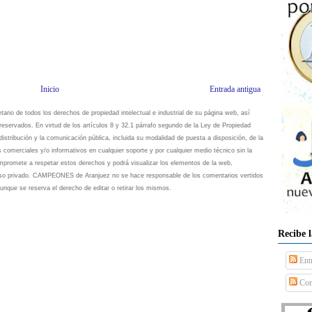
Inicio
Entrada antigua
io de todos los derechos de propiedad intelectual e industrial de su página web, así
eservados. En virtud de los artículos 8 y 32.1 párrafo segundo de la Ley de Propiedad
istribución y la comunicación pública, incluida su modalidad de puesta a disposición, de la
s comerciales y/o informativos en cualquier soporte y por cualquier medio técnico sin la
omete a respetar estos derechos y podrá visualizar los elementos de la web,
 uso privado. CAMPEONES de Aranjuez no se hace responsable de los comentarios vertidos
unque se reserva el derecho de editar o retirar los mismos.
Recibe 
Ent
Com