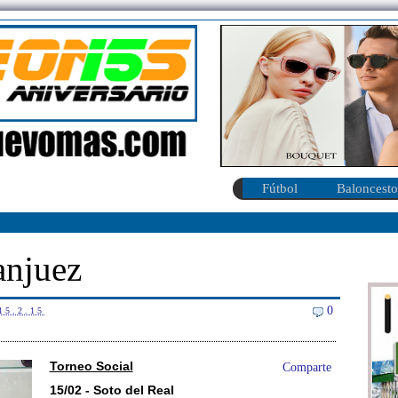
Fútbol
Baloncesto
anjuez
0
15.2.15
Torneo Social
Comparte
15/02 - Soto del Real