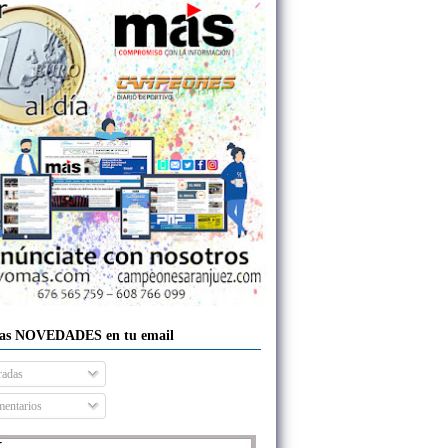
las NOVEDADES en tu email
radas
entarios