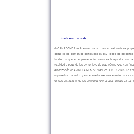
Entrada más reciente
© CAMPEONES de Aranjuez por sí o como cesionaria es propietar
como de los elementos contenidos en ella. Todos los derechos r
Intelectual quedan expresamente prohibidas la reproducción, la d
totalidad o parte de los contenidos de esta página web con fine
autorización de CAMPEONES de Aranjuez. El USUARIO se compr
imprimirlos, copiarlos y almacenarlos exclusivamente para su
en sus entradas ni de las opiniones expresadas en sus cartas a