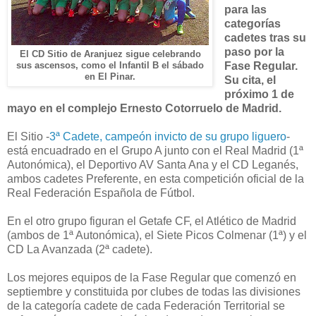
para las
categorías
cadetes tras su
paso por la
El CD Sitio de Aranjuez sigue celebrando
Fase Regular.
sus ascensos, como el Infantil B el sábado
en El Pinar.
Su cita, el
próximo 1 de
mayo en el complejo Ernesto Cotorruelo de Madrid.
El Sitio -
3ª Cadete, campeón invicto de su grupo liguero
-
está encuadrado en el Grupo A junto con el Real Madrid (1ª
Autonómica), el Deportivo AV Santa Ana y el CD Leganés,
ambos cadetes Preferente, en esta competición oficial de la
Real Federación Española de Fútbol.
En el otro grupo figuran el Getafe CF, el Atlético de Madrid
(ambos de 1ª Autonómica), el Siete Picos Colmenar (1ª) y el
CD La Avanzada (2ª cadete).
Los mejores equipos de la Fase Regular que comenzó en
septiembre y constituida por clubes de todas las divisiones
de la categoría cadete de cada Federación Territorial se