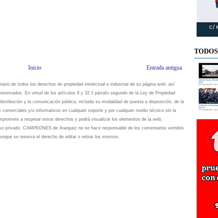
TODOS
Inicio
Entrada antigua
io de todos los derechos de propiedad intelectual e industrial de su página web, así
eservados. En virtud de los artículos 8 y 32.1 párrafo segundo de la Ley de Propiedad
istribución y la comunicación pública, incluida su modalidad de puesta a disposición, de la
s comerciales y/o informativos en cualquier soporte y por cualquier medio técnico sin la
omete a respetar estos derechos y podrá visualizar los elementos de la web,
 uso privado. CAMPEONES de Aranjuez no se hace responsable de los comentarios vertidos
unque se reserva el derecho de editar o retirar los mismos.