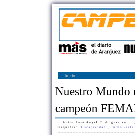
Inicio
Nuestro Mundo r
campeón FEMA
Autor
José Angel Rodríguez
en
Etiquetas:
Discapacidad
,
fútbol-sal