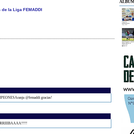
ÁLBUM
s de la Liga FEMADDI
AMPEONESAranju @femaddi gracias!
3
RRRIIIBAAAA!!!!!
5