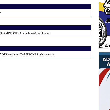
a
7
 @CAMPEONESAranju bravo! Felicidades
7
IDADES sois unos CAMPEONES enhorabuena.
4