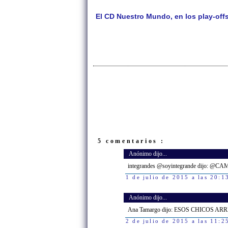
El CD Nuestro Mundo, en los play-off
5 comentarios :
Anónimo dijo...
integrandes @soyintegrande dijo: @C
1 de julio de 2015 a las 20:1
Anónimo dijo...
Ana Tamargo dijo: ESOS CHICOS AR
2 de julio de 2015 a las 11:2