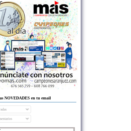
las NOVEDADES en tu email
radas
entarios