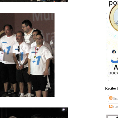
Recibe 
Ent
Com