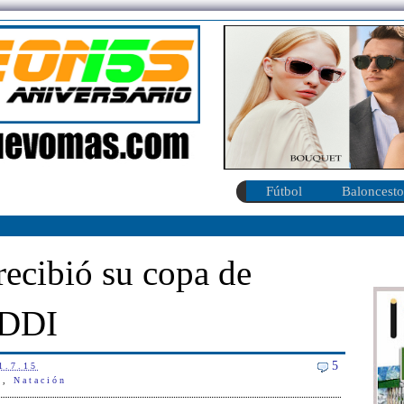
Fútbol
Baloncesto
ecibió su copa de
DDI
5
1.7.15
a
,
Natación