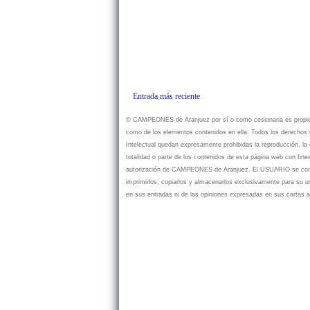
Entrada más reciente
© CAMPEONES de Aranjuez por sí o como cesionaria es propietar
como de los elementos contenidos en ella. Todos los derechos r
Intelectual quedan expresamente prohibidas la reproducción, la d
totalidad o parte de los contenidos de esta página web con fine
autorización de CAMPEONES de Aranjuez. El USUARIO se compr
imprimirlos, copiarlos y almacenarlos exclusivamente para su
en sus entradas ni de las opiniones expresadas en sus cartas a