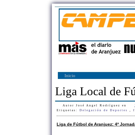
Inicio
Liga Local de Fú
Autor
José Angel Rodríguez
en
Etiquetas:
Delegación de Deportes
,
Liga de Fútbol de Aranjuez: 4ª Jornad