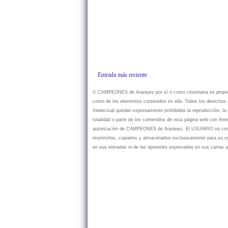
Entrada más reciente
© CAMPEONES de Aranjuez por sí o como cesionaria es propietar
como de los elementos contenidos en ella. Todos los derechos r
Intelectual quedan expresamente prohibidas la reproducción, la d
totalidad o parte de los contenidos de esta página web con fine
autorización de CAMPEONES de Aranjuez. El USUARIO se compr
imprimirlos, copiarlos y almacenarlos exclusivamente para su
en sus entradas ni de las opiniones expresadas en sus cartas a