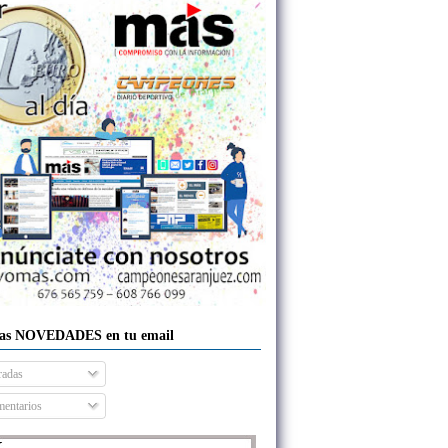
las NOVEDADES en tu email
radas
entarios