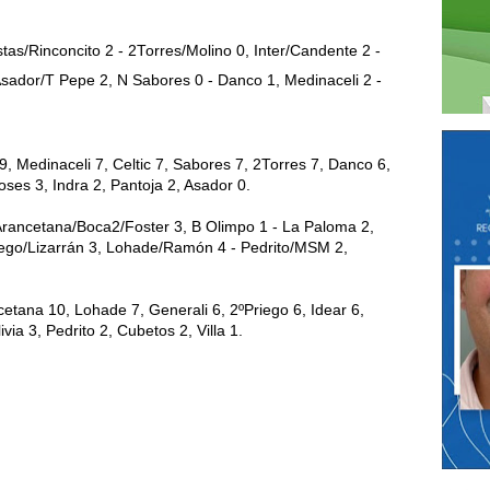
as/Rinconcito 2 - 2Torres/Molino 0, Inter/Candente 2 -
sador/T Pepe 2, N Sabores 0 - Danco 1, Medinaceli 2 -
9, Medinaceli 7, Celtic 7, Sabores 7, 2Torres 7, Danco 6,
oses 3, Indra 2, Pantoja 2, Asador 0.
2- Arancetana/Boca2/Foster 3, B Olimpo 1 - La Paloma 2,
iego/Lizarrán 3, Lohade/Ramón 4 - Pedrito/MSM 2,
etana 10, Lohade 7, Generali 6, 2ºPriego 6, Idear 6,
via 3, Pedrito 2, Cubetos 2, Villa 1.