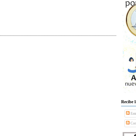
Recibe 
Ent
Com