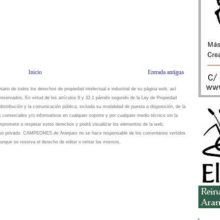
Inicio
Entrada antigua
io de todos los derechos de propiedad intelectual e industrial de su página web, así
eservados. En virtud de los artículos 8 y 32.1 párrafo segundo de la Ley de Propiedad
istribución y la comunicación pública, incluida su modalidad de puesta a disposición, de la
s comerciales y/o informativos en cualquier soporte y por cualquier medio técnico sin la
omete a respetar estos derechos y podrá visualizar los elementos de la web,
 uso privado. CAMPEONES de Aranjuez no se hace responsable de los comentarios vertidos
unque se reserva el derecho de editar o retirar los mismos.