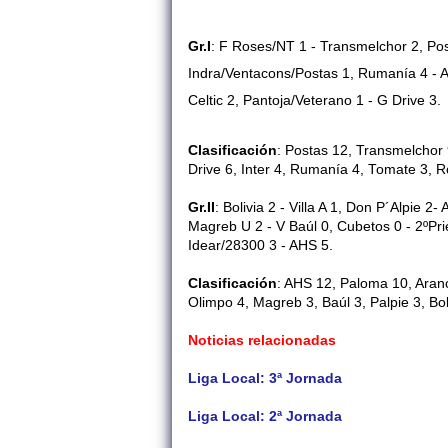
Gr.I
:
F Roses/NT 1 - Transmelchor 2, Post
Indra/Ventacons/Postas 1, Rumanía 4 - A
Celtic 2, Pantoja/Veterano 1 - G Drive 3.
Clasificación
: Postas 12, Transmelchor 
Drive 6, Inter 4, Rumanía 4, Tomate 3, R
Gr.II
:
Bolivia 2 - Villa A 1, Don P´Alpie 
Magreb U 2 - V Baúl 0, Cubetos 0 - 2ºPr
Idear/28300 3 - AHS 5.
Clasificación
: AHS 12, Paloma 10, Aranc
Olimpo 4, Magreb 3, Baúl 3, Palpie 3, Boli
Noticias relacionadas
Liga Local: 3ª Jornada
Liga Local: 2ª Jornada