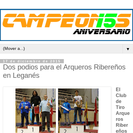
▼
17 de diciembre de 2015
Dos podios para el Arqueros Ribereños
en Leganés
El
Club
de
Tiro
Arque
ros
Riber
eños