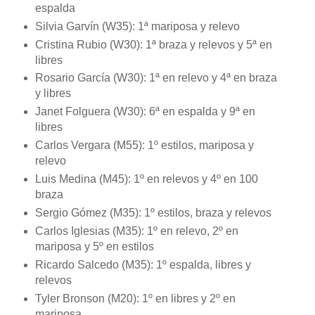
espalda
Silvia Garvín (W35): 1ª mariposa y relevo
Cristina Rubio (W30): 1ª braza y relevos y 5ª en
libres
Rosario García (W30): 1ª en relevo y 4ª en braza
y libres
Janet Folguera (W30): 6ª en espalda y 9ª en
libres
Carlos Vergara (M55): 1º estilos, mariposa y
relevo
Luis Medina (M45): 1º en relevos y 4º en 100
braza
Sergio Gómez (M35): 1º estilos, braza y relevos
Carlos Iglesias (M35): 1º en relevo, 2º en
mariposa y 5º en estilos
Ricardo Salcedo (M35): 1º espalda, libres y
relevos
Tyler Bronson (M20): 1º en libres y 2º en
mariposa