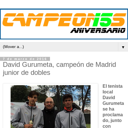
▼
7 de marzo de 2016
David Gurumeta, campeón de Madrid
junior de dobles
El tenista
local
David
Gurumeta
se ha
proclama
do, junto
con