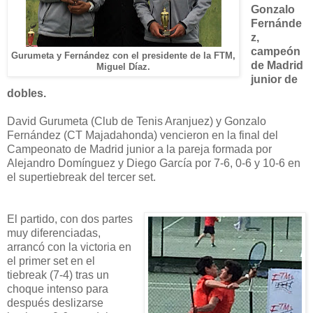
Gonzalo
Fernánde
z,
campeón
Gurumeta y Fernández con el presidente de la FTM,
de Madrid
Miguel Díaz.
junior de
dobles.
David Gurumeta (Club de Tenis Aranjuez) y Gonzalo
Fernández (CT Majadahonda) vencieron en la final del
Campeonato de Madrid junior a la pareja formada por
Alejandro Domínguez y Diego García por 7-6, 0-6 y 10-6 en
el supertiebreak del tercer set.
El partido, con dos partes
muy diferenciadas,
arrancó con la victoria en
el primer set en el
tiebreak (7-4) tras un
choque intenso para
después deslizarse