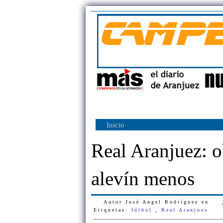
Inicio
Real Aranjuez: o
alevín menos
Autor
José Angel Rodríguez
en
Etiquetas:
fútbol
,
Real Aranjuez