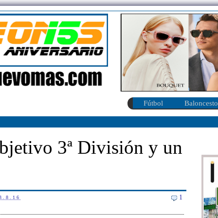
Fútbol
Baloncesto
bjetivo 3ª División y un
1
3.8.16