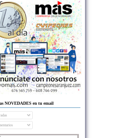
las NOVEDADES en tu email
radas
entarios