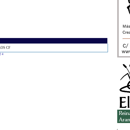
ELOS CF
:24