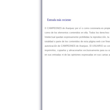
Entrada más reciente
© CAMPEONES de Aranjuez por sí o como cesionaria es propietar
como de los elementos contenidos en ella. Todos los derechos r
Intelectual quedan expresamente prohibidas la reproducción, la d
totalidad o parte de los contenidos de esta página web con fine
autorización de CAMPEONES de Aranjuez. El USUARIO se compr
imprimirlos, copiarlos y almacenarlos exclusivamente para su
en sus entradas ni de las opiniones expresadas en sus cartas a