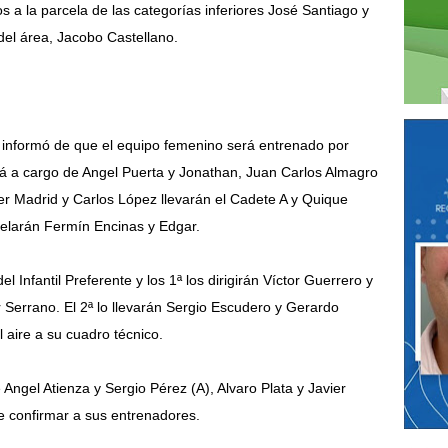
a la parcela de las categorías inferiores José Santiago y
el área, Jacobo Castellano.
z informó de que el equipo femenino será entrenado por
ará a cargo de Angel Puerta y Jonathan, Juan Carlos Almagro
avier Madrid y Carlos López llevarán el Cadete A y Quique
utelarán Fermín Encinas y Edgar.
l Infantil Preferente y los 1ª los dirigirán Víctor Guerrero y
Serrano. El 2ª lo llevarán Sergio Escudero y Gerardo
l aire a su cuadro técnico.
Angel Atienza y Sergio Pérez (A), Alvaro Plata y Javier
e confirmar a sus entrenadores.