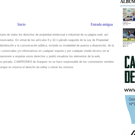
ÁLBUM
Inicio
Entrada antigua
io de todos los derechos de propiedad intelectual e industrial de su página web, así
eservados. En virtud de los artículos 8 y 32.1 párrafo segundo de la Ley de Propiedad
istribución y la comunicación pública, incluida su modalidad de puesta a disposición, de la
s comerciales y/o informativos en cualquier soporte y por cualquier medio técnico sin la
omete a respetar estos derechos y podrá visualizar los elementos de la web,
 uso privado. CAMPEONES de Aranjuez no se hace responsable de los comentarios vertidos
unque se reserva el derecho de editar o retirar los mismos.