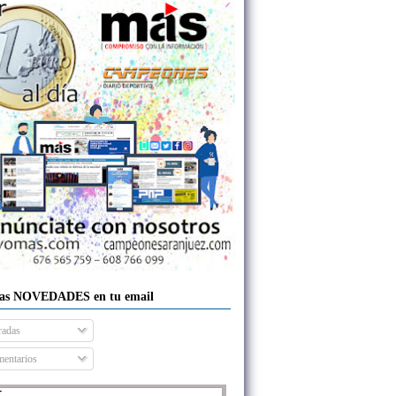
las NOVEDADES en tu email
radas
entarios