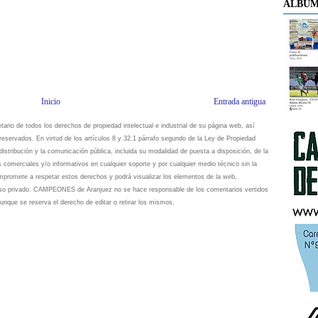
ÁLBUM
Inicio
Entrada antigua
io de todos los derechos de propiedad intelectual e industrial de su página web, así
eservados. En virtud de los artículos 8 y 32.1 párrafo segundo de la Ley de Propiedad
istribución y la comunicación pública, incluida su modalidad de puesta a disposición, de la
s comerciales y/o informativos en cualquier soporte y por cualquier medio técnico sin la
omete a respetar estos derechos y podrá visualizar los elementos de la web,
 uso privado. CAMPEONES de Aranjuez no se hace responsable de los comentarios vertidos
unque se reserva el derecho de editar o retirar los mismos.