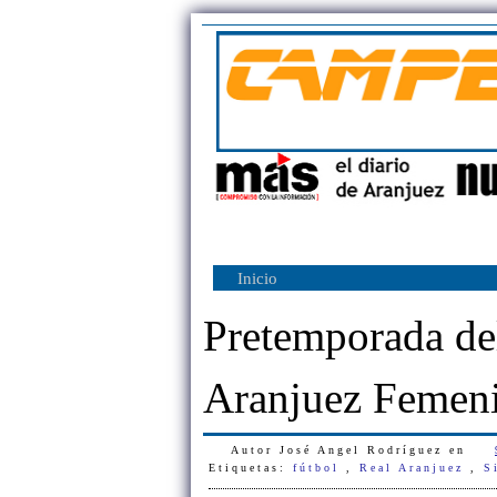
Inicio
Pretemporada del
Aranjuez Femen
Autor
José Angel Rodríguez
en
Etiquetas:
fútbol
,
Real Aranjuez
,
S