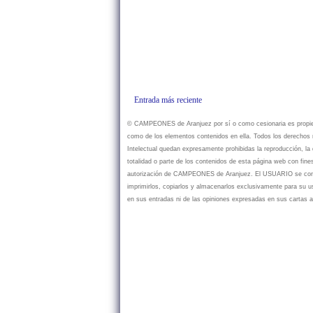
Entrada más reciente
© CAMPEONES de Aranjuez por sí o como cesionaria es propietar
como de los elementos contenidos en ella. Todos los derechos r
Intelectual quedan expresamente prohibidas la reproducción, la d
totalidad o parte de los contenidos de esta página web con fine
autorización de CAMPEONES de Aranjuez. El USUARIO se compr
imprimirlos, copiarlos y almacenarlos exclusivamente para su
en sus entradas ni de las opiniones expresadas en sus cartas a