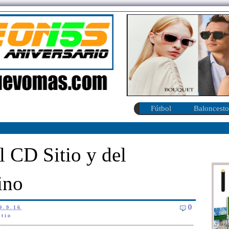
Fútbol
Baloncesto
 CD Sitio y del
ino
0
9.9.16
itio