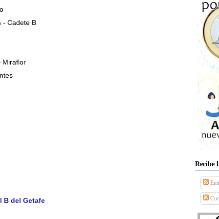
to
s - Cadete B
 Miraflor
antes
Recibe 
Ent
Com
l B del Getafe