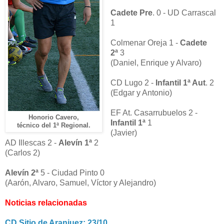
Cadete Pre
. 0 - UD Carrascal
1
Colmenar Oreja 1 -
Cadete
2ª
3
(Daniel, Enrique y Alvaro)
CD Lugo 2 -
Infantil 1ª Aut
. 2
(Edgar y Antonio)
EF At. Casarrubuelos 2 -
Honorio Cavero,
Infantil 1ª
1
técnico del 1ª Regional.
(Javier)
AD Illescas 2 -
Alevín 1ª
2
(Carlos 2)
Alevín 2ª
5 - Ciudad Pinto 0
(Aarón, Alvaro, Samuel, Víctor y Alejandro)
Noticias relacionadas
CD Sitio de Aranjuez: 23/10