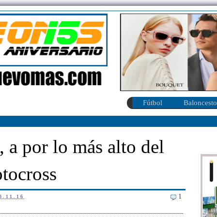
Fútbol
Baloncesto
 a por lo más alto del
tocross
1
3.11.16