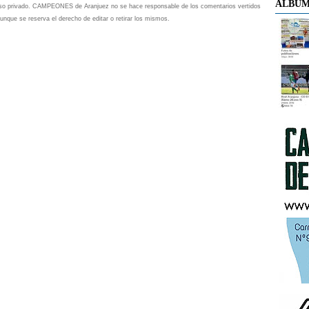
ÁLBUM
 uso privado. CAMPEONES de Aranjuez no se hace responsable de los comentarios vertidos
unque se reserva el derecho de editar o retirar los mismos.