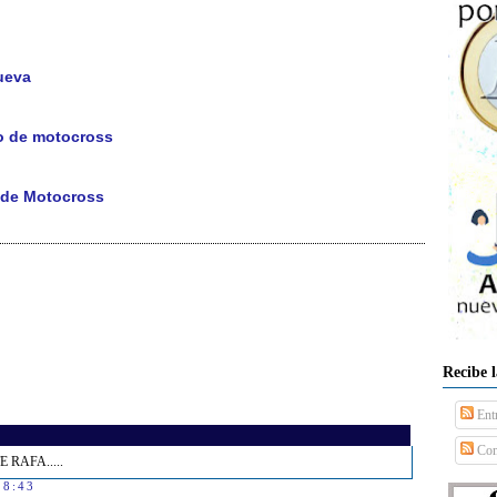
Nueva
ño de motocross
l de Motocross
Recibe 
Ent
Com
E RAFA.....
 8:43