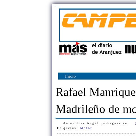
Inicio
Rafael Manrique,
Madrileño de mo
Autor
José Angel Rodríguez
en
Etiquetas:
Motor