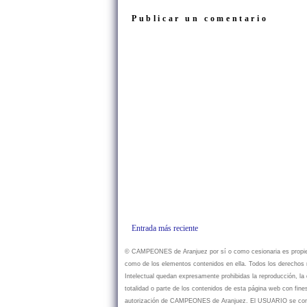
Publicar un comentario
Entrada más reciente
© CAMPEONES de Aranjuez por sí o como cesionaria es propietar
como de los elementos contenidos en ella. Todos los derechos r
Intelectual quedan expresamente prohibidas la reproducción, la d
totalidad o parte de los contenidos de esta página web con fine
autorización de CAMPEONES de Aranjuez. El USUARIO se compr