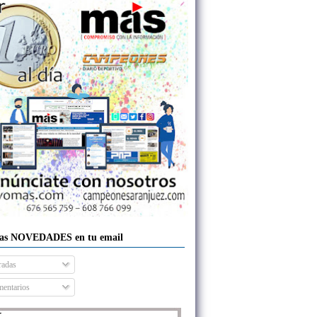
las NOVEDADES en tu email
radas
entarios