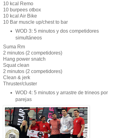
10 kcal Remo
10 burpees otbox
10 kcal Air Bike
10 Bar muscle up/chest to bar
WOD 3:
5 minutos y
dos competidores
simultáneos
Suma Rm
2 minutos (2 competidores)
Hang power snatch
Squat clean
2 minutos (2 competidores)
Clean & jerk
Thruster/cluster
WOD 4:
5 minutos y a
rrastre de trineos por
parejas