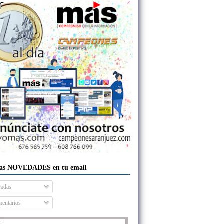
las NOVEDADES en tu email
radas
entarios