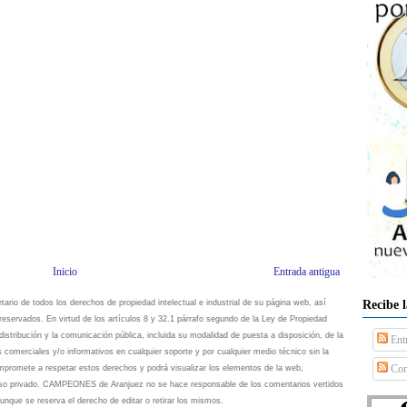
Inicio
Entrada antigua
Recibe 
io de todos los derechos de propiedad intelectual e industrial de su página web, así
eservados. En virtud de los artículos 8 y 32.1 párrafo segundo de la Ley de Propiedad
istribución y la comunicación pública, incluida su modalidad de puesta a disposición, de la
Ent
s comerciales y/o informativos en cualquier soporte y por cualquier medio técnico sin la
Com
omete a respetar estos derechos y podrá visualizar los elementos de la web,
 uso privado. CAMPEONES de Aranjuez no se hace responsable de los comentarios vertidos
unque se reserva el derecho de editar o retirar los mismos.