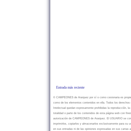
Entrada más reciente
© CAMPEONES de Aranjuez por sí o como cesionaria es propietar
como de los elementos contenidos en ella. Todos los derechos r
Intelectual quedan expresamente prohibidas la reproducción, la d
totalidad o parte de los contenidos de esta página web con fine
autorización de CAMPEONES de Aranjuez. El USUARIO se compr
imprimirlos, copiarlos y almacenarlos exclusivamente para su
en sus entradas ni de las opiniones expresadas en sus cartas a