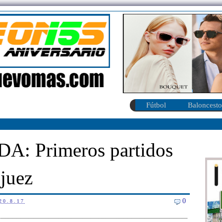
Fútbol
Baloncesto
 Primeros partidos
njuez
0
20.8.17