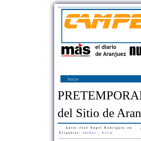
Inicio
PRETEMPORADA:
del Sitio de Ara
Autor
José Angel Rodríguez
en
Etiquetas:
fútbol
,
Sitio