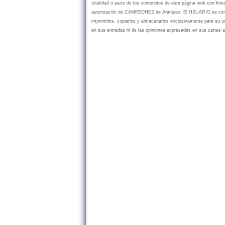
totalidad o parte de los contenidos de esta página web con fine
autorización de CAMPEONES de Aranjuez. El USUARIO se compr
imprimirlos, copiarlos y almacenarlos exclusivamente para su
en sus entradas ni de las opiniones expresadas en sus cartas a