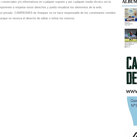
ÁLBUM
s comerciales y/o informativos en cualquier soporte y por cualquier medio técnico sin la
omete a respetar estos derechos y podrá visualizar los elementos de la web,
 uso privado. CAMPEONES de Aranjuez no se hace responsable de los comentarios vertidos
unque se reserva el derecho de editar o retirar los mismos.