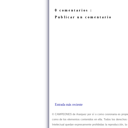
0 comentarios :
Publicar un comentario
Entrada más reciente
© CAMPEONES de Aranjuez por sí o como cesionaria es propietar
como de los elementos contenidos en ella. Todos los derechos r
Intelectual quedan expresamente prohibidas la reproducción, la d