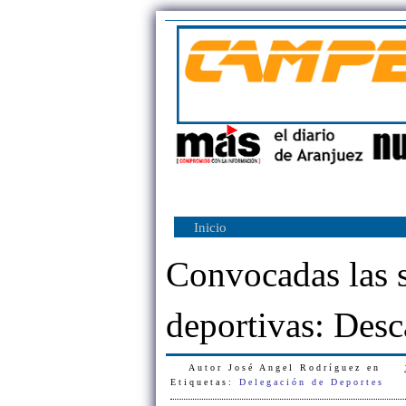
Inicio
Convocadas las 
deportivas: Des
Autor
José Angel Rodríguez
en
Etiquetas:
Delegación de Deportes