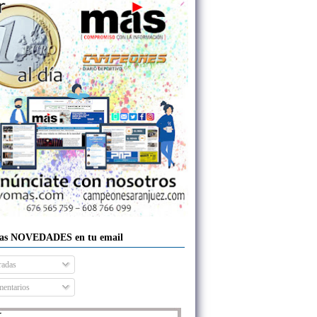
las NOVEDADES en tu email
radas
entarios