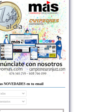
las NOVEDADES en tu email
radas
entarios