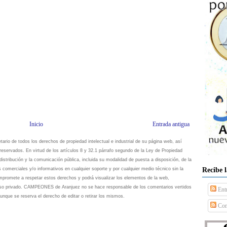
Inicio
Entrada antigua
io de todos los derechos de propiedad intelectual e industrial de su página web, así
eservados. En virtud de los artículos 8 y 32.1 párrafo segundo de la Ley de Propiedad
istribución y la comunicación pública, incluida su modalidad de puesta a disposición, de la
Recibe 
s comerciales y/o informativos en cualquier soporte y por cualquier medio técnico sin la
omete a respetar estos derechos y podrá visualizar los elementos de la web,
 uso privado. CAMPEONES de Aranjuez no se hace responsable de los comentarios vertidos
Ent
unque se reserva el derecho de editar o retirar los mismos.
Com