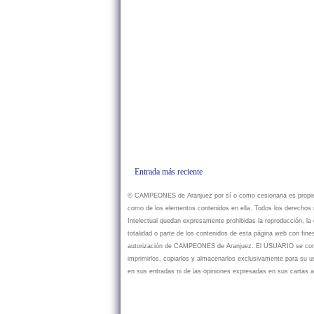
Entrada más reciente
© CAMPEONES de Aranjuez por sí o como cesionaria es propietar
como de los elementos contenidos en ella. Todos los derechos r
Intelectual quedan expresamente prohibidas la reproducción, la d
totalidad o parte de los contenidos de esta página web con fine
autorización de CAMPEONES de Aranjuez. El USUARIO se compr
imprimirlos, copiarlos y almacenarlos exclusivamente para su
en sus entradas ni de las opiniones expresadas en sus cartas a