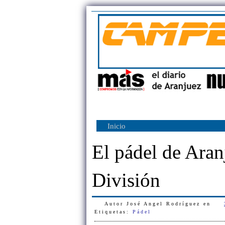
Inicio
El pádel de Aran
División
Autor
José Angel Rodríguez
en
Etiquetas:
Pádel