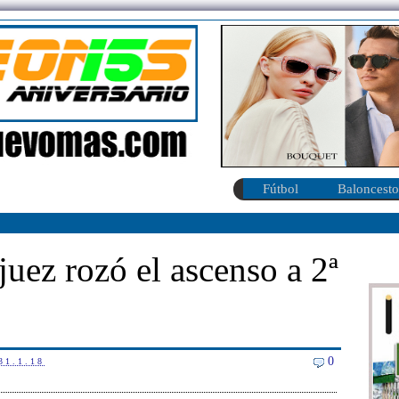
Fútbol
Baloncesto
juez rozó el ascenso a 2ª
0
31.1.18