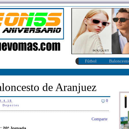
Fútbol
Baloncesto
aloncesto de Aranjuez
0
9.4.18
e Deportes
Comparte
: 20ª Jornada