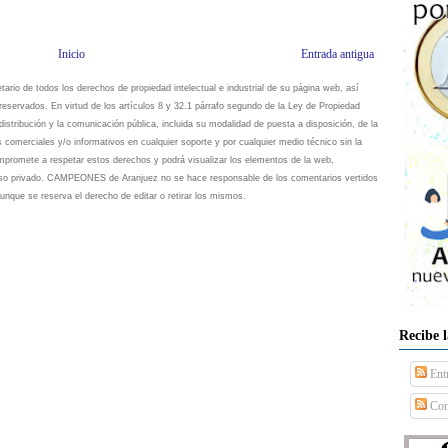
Inicio
Entrada antigua
io de todos los derechos de propiedad intelectual e industrial de su página web, así
eservados. En virtud de los artículos 8 y 32.1 párrafo segundo de la Ley de Propiedad
istribución y la comunicación pública, incluida su modalidad de puesta a disposición, de la
s comerciales y/o informativos en cualquier soporte y por cualquier medio técnico sin la
omete a respetar estos derechos y podrá visualizar los elementos de la web,
 uso privado. CAMPEONES de Aranjuez no se hace responsable de los comentarios vertidos
unque se reserva el derecho de editar o retirar los mismos.
Recibe 
Ent
Com