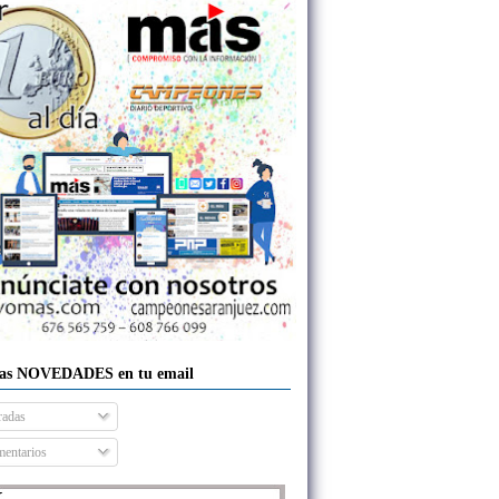
las NOVEDADES en tu email
radas
entarios