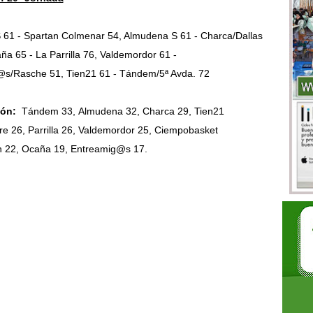
S 61 - Spartan Colmenar 54, Almudena S 61 - Charca/Dallas
a 65 - La Parrilla 76, Valdemordor 61 -
s/Rasche 51, Tien21 61 - Tándem/5ª Avda. 72
ión:
Tándem 33,
Almudena 32
,
Charca 29,
Tien21
re 26,
Parrilla 26,
Valdemordor 25,
Ciempobasket
n 22
,
Ocaña 19, Entreamig@s 17.