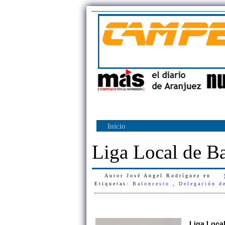
Inicio
Liga Local de B
Autor
José Angel Rodríguez
en
Etiquetas:
Baloncesto
,
Delegación d
Liga Local