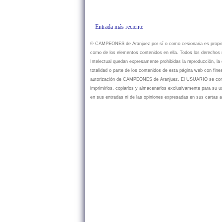
Entrada más reciente
© CAMPEONES de Aranjuez por sí o como cesionaria es propietar
como de los elementos contenidos en ella. Todos los derechos r
Intelectual quedan expresamente prohibidas la reproducción, la d
totalidad o parte de los contenidos de esta página web con fine
autorización de CAMPEONES de Aranjuez. El USUARIO se compr
imprimirlos, copiarlos y almacenarlos exclusivamente para su
en sus entradas ni de las opiniones expresadas en sus cartas a