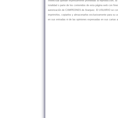
Intelectual quedan expresamente prohibidas la reproducción, la d
totalidad o parte de los contenidos de esta página web con fine
autorización de CAMPEONES de Aranjuez. El USUARIO se compr
imprimirlos, copiarlos y almacenarlos exclusivamente para su
en sus entradas ni de las opiniones expresadas en sus cartas a