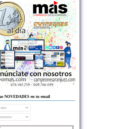
las NOVEDADES en tu email
radas
entarios