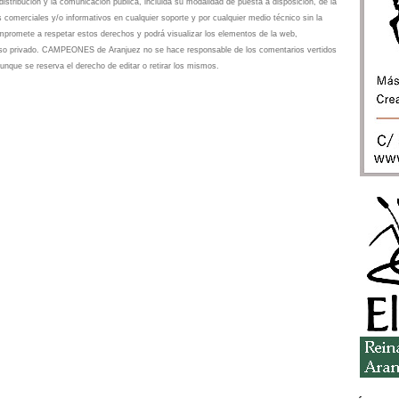
istribución y la comunicación pública, incluida su modalidad de puesta a disposición, de la
s comerciales y/o informativos en cualquier soporte y por cualquier medio técnico sin la
omete a respetar estos derechos y podrá visualizar los elementos de la web,
 uso privado. CAMPEONES de Aranjuez no se hace responsable de los comentarios vertidos
unque se reserva el derecho de editar o retirar los mismos.