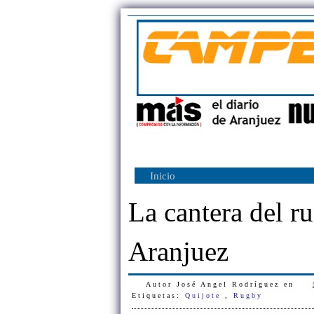
Inicio
La cantera del r
Aranjuez
Autor
José Angel Rodríguez
en
Etiquetas:
Quijote
,
Rugby