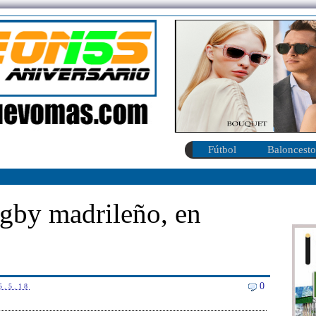
Fútbol
Baloncesto
ugby madrileño, en
0
5.5.18