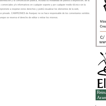
istribución y la comunicación pública, incluida su modalidad de puesta a disposición, de la
s comerciales y/o informativos en cualquier soporte y por cualquier medio técnico sin la
omete a respetar estos derechos y podrá visualizar los elementos de la web,
 uso privado. CAMPEONES de Aranjuez no se hace responsable de los comentarios vertidos
unque se reserva el derecho de editar o retirar los mismos.