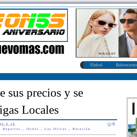
Fútbol
Baloncesto
e sus precios y se
igas Locales
0
30.6.18
e Deportes
,
fútbol
,
Las Olivas
,
Natación