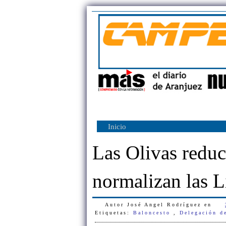
Inicio
Las Olivas reduc
normalizan las L
Autor
José Angel Rodríguez
en
Etiquetas:
Baloncesto
,
Delegación d