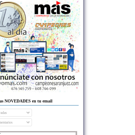
las NOVEDADES en tu email
radas
entarios