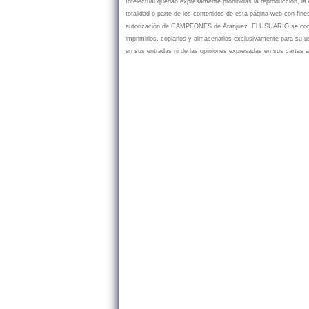
Intelectual quedan expresamente prohibidas la reproducción, la d
totalidad o parte de los contenidos de esta página web con fine
autorización de CAMPEONES de Aranjuez. El USUARIO se compr
imprimirlos, copiarlos y almacenarlos exclusivamente para su
en sus entradas ni de las opiniones expresadas en sus cartas a