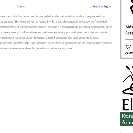
Inicio
Entrada antigua
io de todos los derechos de propiedad intelectual e industrial de su página web, así
eservados. En virtud de los artículos 8 y 32.1 párrafo segundo de la Ley de Propiedad
istribución y la comunicación pública, incluida su modalidad de puesta a disposición, de la
s comerciales y/o informativos en cualquier soporte y por cualquier medio técnico sin la
omete a respetar estos derechos y podrá visualizar los elementos de la web,
 uso privado. CAMPEONES de Aranjuez no se hace responsable de los comentarios vertidos
unque se reserva el derecho de editar o retirar los mismos.