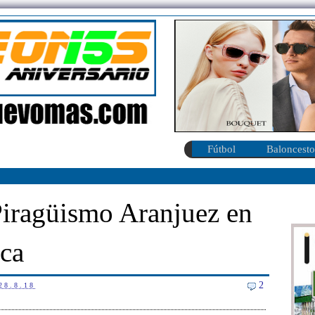
Fútbol
Baloncesto
Piragüismo Aranjuez en
nca
2
28.8.18