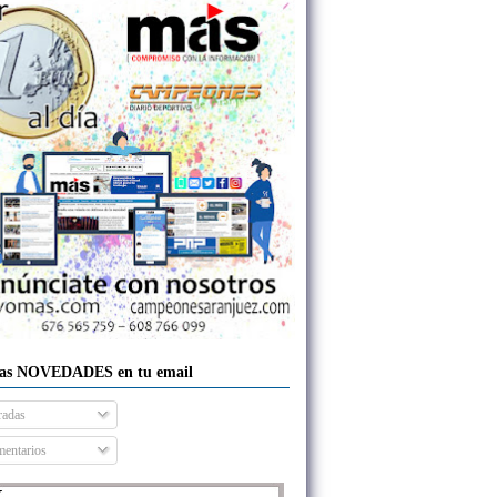
las NOVEDADES en tu email
radas
entarios