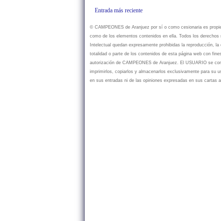
Entrada más reciente
© CAMPEONES de Aranjuez por sí o como cesionaria es propietar
como de los elementos contenidos en ella. Todos los derechos r
Intelectual quedan expresamente prohibidas la reproducción, la d
totalidad o parte de los contenidos de esta página web con fine
autorización de CAMPEONES de Aranjuez. El USUARIO se compr
imprimirlos, copiarlos y almacenarlos exclusivamente para su
en sus entradas ni de las opiniones expresadas en sus cartas a