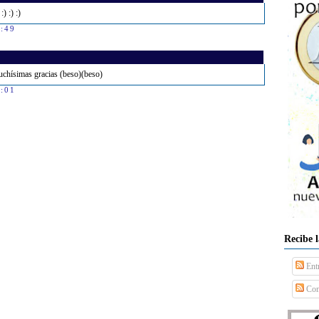
) :) :)
0:49
uchísimas gracias (beso)(beso)
9:01
Recibe 
Ent
Com