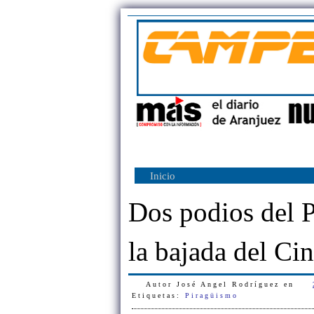
Inicio
Dos podios del 
la bajada del Ci
Autor
José Angel Rodríguez
en
Etiquetas:
Piragüismo