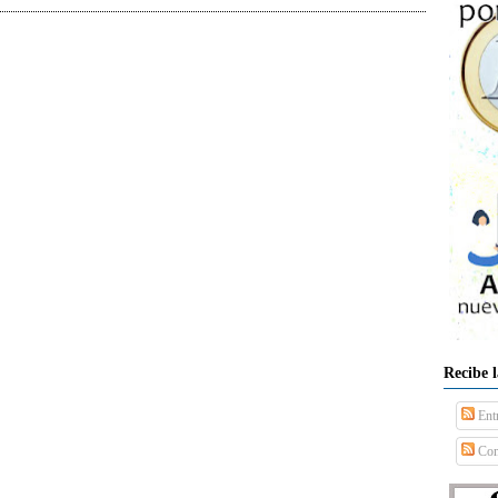
Recibe 
Ent
Com