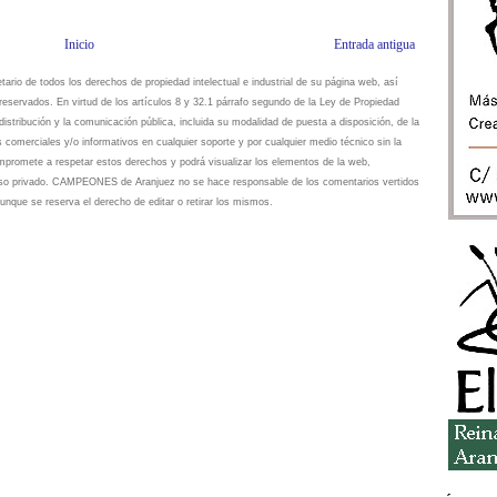
Inicio
Entrada antigua
io de todos los derechos de propiedad intelectual e industrial de su página web, así
eservados. En virtud de los artículos 8 y 32.1 párrafo segundo de la Ley de Propiedad
istribución y la comunicación pública, incluida su modalidad de puesta a disposición, de la
s comerciales y/o informativos en cualquier soporte y por cualquier medio técnico sin la
omete a respetar estos derechos y podrá visualizar los elementos de la web,
 uso privado. CAMPEONES de Aranjuez no se hace responsable de los comentarios vertidos
unque se reserva el derecho de editar o retirar los mismos.