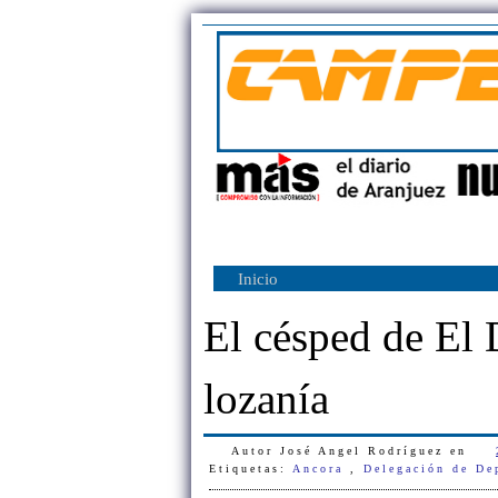
Inicio
El césped de El 
lozanía
Autor
José Angel Rodríguez
en
Etiquetas:
Ancora
,
Delegación de De