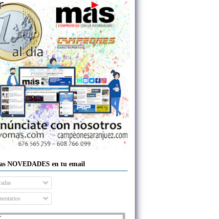
las NOVEDADES en tu email
radas
entarios