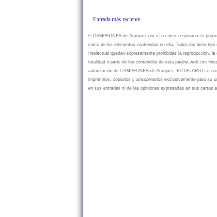
Entrada más reciente
© CAMPEONES de Aranjuez por sí o como cesionaria es propietar
como de los elementos contenidos en ella. Todos los derechos r
Intelectual quedan expresamente prohibidas la reproducción, la d
totalidad o parte de los contenidos de esta página web con fine
autorización de CAMPEONES de Aranjuez. El USUARIO se compr
imprimirlos, copiarlos y almacenarlos exclusivamente para su
en sus entradas ni de las opiniones expresadas en sus cartas a