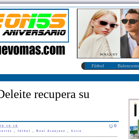
Fútbol
Baloncesto
Deleite recupera su
0
20.10.18
portes
,
fútbol
,
Real Aranjuez
,
Sitio