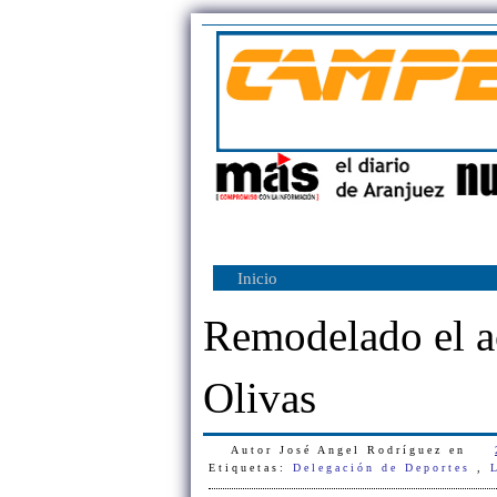
Inicio
Remodelado el a
Olivas
Autor
José Angel Rodríguez
en
Etiquetas:
Delegación de Deportes
,