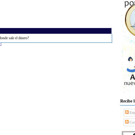
onde sale el dinero?
32
Recibe 
Ent
Com