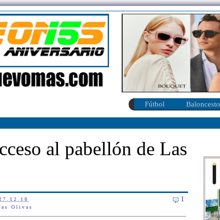
Fútbol
Baloncesto
cceso al pabellón de Las
1
27.12.18
Las Olivas