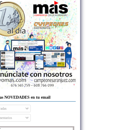
las NOVEDADES en tu email
radas
entarios