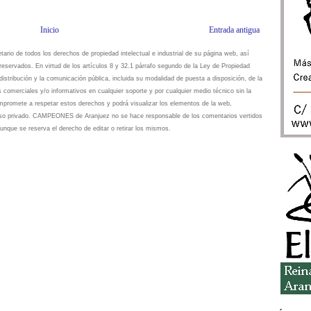
Inicio
Entrada antigua
io de todos los derechos de propiedad intelectual e industrial de su página web, así
eservados. En virtud de los artículos 8 y 32.1 párrafo segundo de la Ley de Propiedad
istribución y la comunicación pública, incluida su modalidad de puesta a disposición, de la
s comerciales y/o informativos en cualquier soporte y por cualquier medio técnico sin la
omete a respetar estos derechos y podrá visualizar los elementos de la web,
 uso privado. CAMPEONES de Aranjuez no se hace responsable de los comentarios vertidos
unque se reserva el derecho de editar o retirar los mismos.