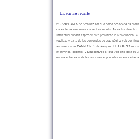
Entrada más reciente
© CAMPEONES de Aranjuez por sí o como cesionaria es propietar
como de los elementos contenidos en ella. Todos los derechos r
Intelectual quedan expresamente prohibidas la reproducción, la d
totalidad o parte de los contenidos de esta página web con fine
autorización de CAMPEONES de Aranjuez. El USUARIO se compr
imprimirlos, copiarlos y almacenarlos exclusivamente para su
en sus entradas ni de las opiniones expresadas en sus cartas a