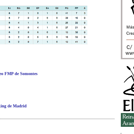
rneo FMP de Somontes
nking de Madrid