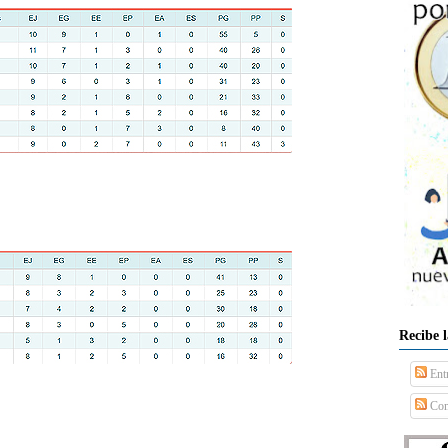
Recibe 
Ent
Com