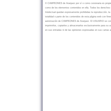
© CAMPEONES de Aranjuez por sí o como cesionaria es propietar
como de los elementos contenidos en ella. Todos los derechos r
Intelectual quedan expresamente prohibidas la reproducción, la d
totalidad o parte de los contenidos de esta página web con fine
autorización de CAMPEONES de Aranjuez. El USUARIO se compr
imprimirlos, copiarlos y almacenarlos exclusivamente para su
en sus entradas ni de las opiniones expresadas en sus cartas a