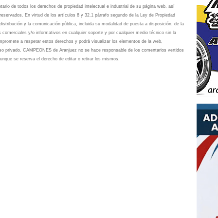
io de todos los derechos de propiedad intelectual e industrial de su página web, así
eservados. En virtud de los artículos 8 y 32.1 párrafo segundo de la Ley de Propiedad
istribución y la comunicación pública, incluida su modalidad de puesta a disposición, de la
s comerciales y/o informativos en cualquier soporte y por cualquier medio técnico sin la
omete a respetar estos derechos y podrá visualizar los elementos de la web,
 uso privado. CAMPEONES de Aranjuez no se hace responsable de los comentarios vertidos
unque se reserva el derecho de editar o retirar los mismos.