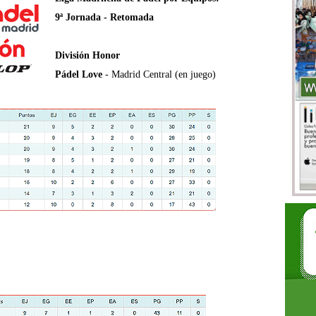
9ª Jornada - Retomada
División Honor
Pádel
Love
- Madrid Central (en juego)