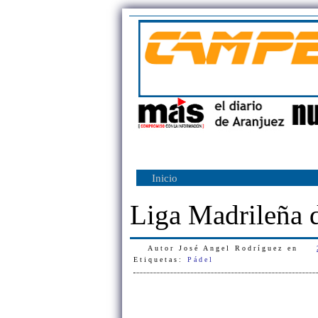
Inicio
Liga Madrileña 
Autor
José Angel Rodríguez
en
Etiquetas:
Pádel