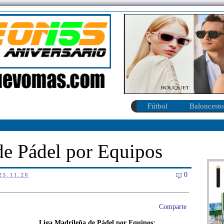
Fútbol
Baloncesto
de Pádel por Equipos
0
25.11.20
Comparte
L
iga Madrileña de Pádel por Equipos: