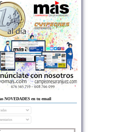
las NOVEDADES en tu email
radas
entarios