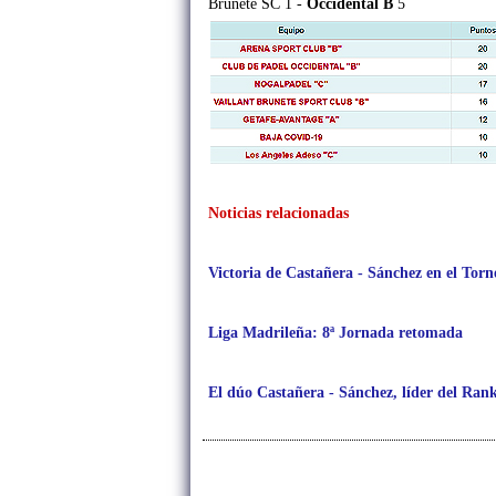
Brunete SC 1 -
Occidental B
5
Noticias relacionadas
Victoria de Castañera - Sánchez en el To
Liga Madrileña: 8ª Jornada retomada
El dúo Castañera - Sánchez, líder del Ra