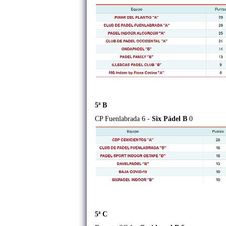
5ª B
CP Fuenlabrada 6 -
Six Pádel B
0
5ª C