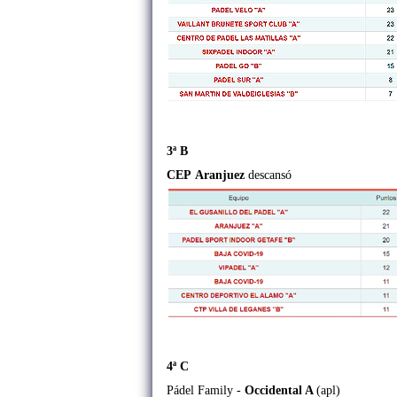
3ª B
CEP
Aranjuez
descansó
4ª C
Pádel Family -
Occidental A
(apl)