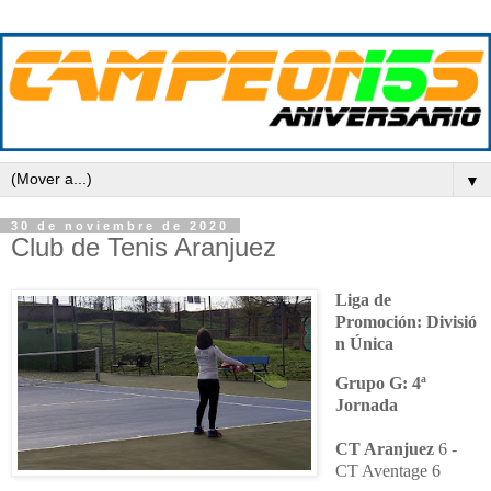
▼
30 de noviembre de 2020
Club de Tenis Aranjuez
Liga de
Promoción:
Divisió
n Única
Grupo G: 4ª
Jornada
CT Aranjuez
6 -
CT Aventage 6