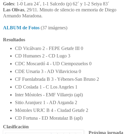
Goles
: 1-0 Lara 24´, 1-1 Salcedo (p) 62´ y 1-2 Seiya 83´
Las Olivas
, 29/11. Minuto de silencio en memoria de Diego
Armando Maradona.
ALBUM de Fotos
(37 imágenes)
Resultados
CD Vicálvaro 2 - FEPE Getafe III 0
CD Humanes 2 - CD Lugo 3
CDC Moscardó 4 - UD Ciempozuelos 0
CDE Ursaria 3 - AD Villaviciosa 0
CF Fuenlabrada B 3 - Yébenes-San Bruno 2
CD Coslada 1 - C Los Angeles 1
Inter Móstoles - EMF Villarejo (apl)
Sitio Aranjuez 1 - AD Arganda 2
Móstoles URJC B 4 - Ciudad Getafe 2
CD Fortuna - ED Moratalaz B (apl)
Clasificación
Próxima jornada