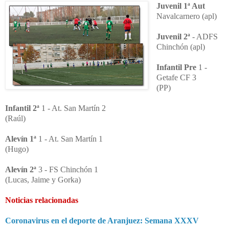
Juvenil 1ª Aut
Navalcarnero (apl)
Juvenil 2ª
- ADFS
Chinchón (apl)
Infantil Pre
1 -
Getafe CF 3
(PP)
Infantil 2ª
1 - At. San Martín 2
(Raúl)
Alevín 1ª
1 - At. San Martín 1
(Hugo)
Alevín 2ª
3 - FS Chinchón 1
(Lucas, Jaime y Gorka)
Noticias relacionadas
Coronavirus en el deporte de Aranjuez: Semana XXXV