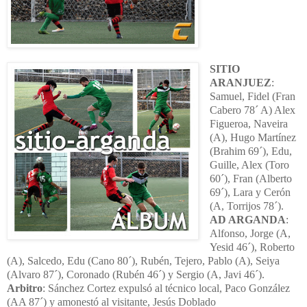
SITIO
ARANJUEZ
:
Samuel, Fidel (Fran
Cabero 78´ A) Alex
Figueroa, Naveira
(A), Hugo Martínez
(Brahim 69´), Edu,
Guille, Alex (Toro
60´), Fran (Alberto
69´), Lara y Cerón
(A, Torrijos 78´).
AD ARGANDA
:
Alfonso, Jorge (A,
Yesid 46´), Roberto
(A), Salcedo, Edu (Cano 80´), Rubén, Tejero, Pablo (A), Seiya
(Alvaro 87´), Coronado (Rubén 46´) y Sergio (A, Javi 46´).
Arbitro
: Sánchez Cortez expulsó al técnico local, Paco González
(AA 87´) y amonestó al visitante, Jesús Doblado