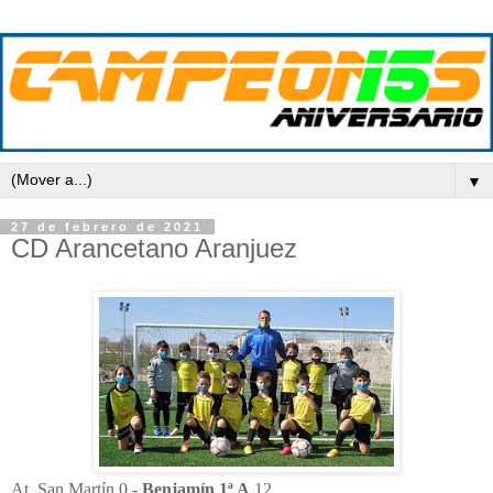
▼
27 de febrero de 2021
CD Arancetano Aranjuez
At. San Martín 0 -
Benjamín 1ª A
12