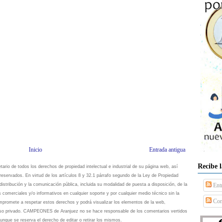
Inicio
Entrada antigua
Recibe 
io de todos los derechos de propiedad intelectual e industrial de su página web, así
eservados. En virtud de los artículos 8 y 32.1 párrafo segundo de la Ley de Propiedad
istribución y la comunicación pública, incluida su modalidad de puesta a disposición, de la
Ent
s comerciales y/o informativos en cualquier soporte y por cualquier medio técnico sin la
Com
omete a respetar estos derechos y podrá visualizar los elementos de la web,
 uso privado. CAMPEONES de Aranjuez no se hace responsable de los comentarios vertidos
unque se reserva el derecho de editar o retirar los mismos.