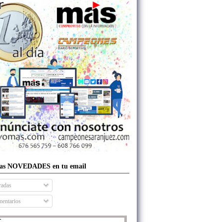
las NOVEDADES en tu email
radas
entarios