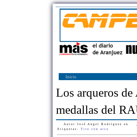
Inicio
Los arqueros de 
medallas del R
Autor
José Angel Rodríguez
en
Etiquetas:
Tiro con arco