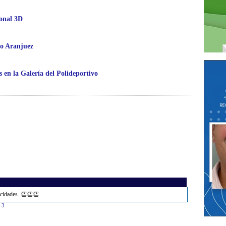
ional 3D
co Aranjuez
 en la Galería del Polideportivo
icidades. 👏👏👏
03