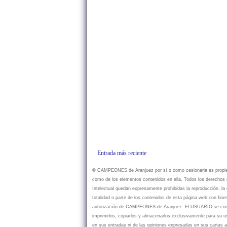
Entrada más reciente
© CAMPEONES de Aranjuez por sí o como cesionaria es propietar
como de los elementos contenidos en ella. Todos los derechos r
Intelectual quedan expresamente prohibidas la reproducción, la d
totalidad o parte de los contenidos de esta página web con fine
autorización de CAMPEONES de Aranjuez. El USUARIO se compr
imprimirlos, copiarlos y almacenarlos exclusivamente para su
en sus entradas ni de las opiniones expresadas en sus cartas a