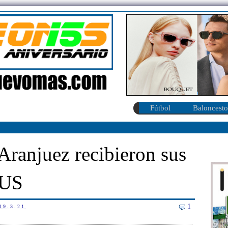
Fútbol
Baloncesto
Aranjuez recibieron sus
AUS
1
19.3.21