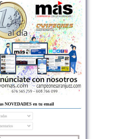
las NOVEDADES en tu email
radas
entarios