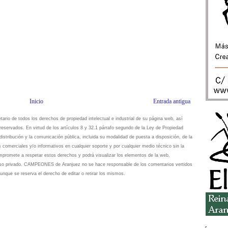
Inicio
Entrada antigua
io de todos los derechos de propiedad intelectual e industrial de su página web, así
eservados. En virtud de los artículos 8 y 32.1 párrafo segundo de la Ley de Propiedad
istribución y la comunicación pública, incluida su modalidad de puesta a disposición, de la
s comerciales y/o informativos en cualquier soporte y por cualquier medio técnico sin la
omete a respetar estos derechos y podrá visualizar los elementos de la web,
 uso privado. CAMPEONES de Aranjuez no se hace responsable de los comentarios vertidos
unque se reserva el derecho de editar o retirar los mismos.