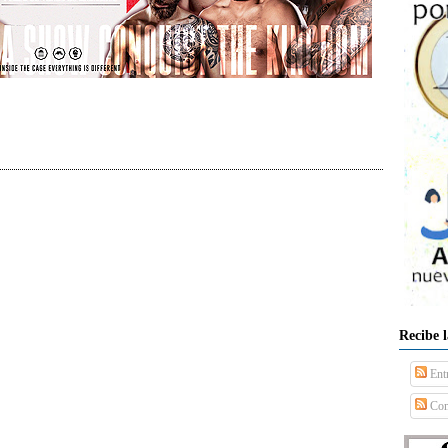
Recibe 
Ent
Com