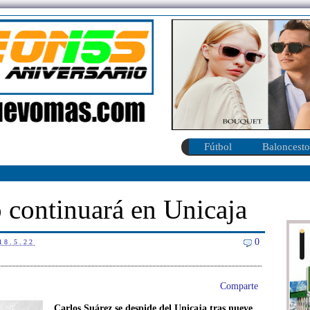
Fútbol
Baloncesto
 continuará en Unicaja
0
18.5.22
Comparte
Carlos Suárez se despide del Unicaja tras nueve