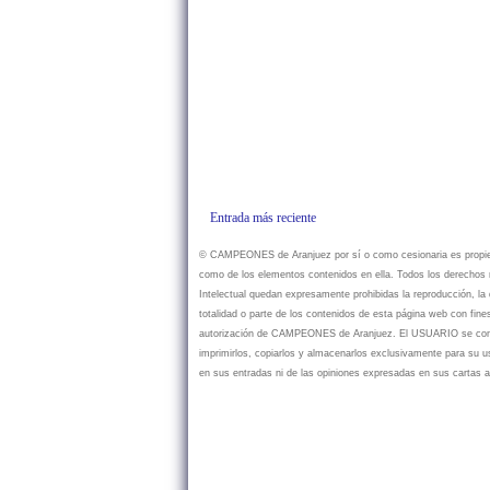
Entrada más reciente
© CAMPEONES de Aranjuez por sí o como cesionaria es propietar
como de los elementos contenidos en ella. Todos los derechos r
Intelectual quedan expresamente prohibidas la reproducción, la d
totalidad o parte de los contenidos de esta página web con fine
autorización de CAMPEONES de Aranjuez. El USUARIO se compr
imprimirlos, copiarlos y almacenarlos exclusivamente para su
en sus entradas ni de las opiniones expresadas en sus cartas a