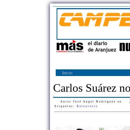
Inicio
Carlos Suárez no
Autor
José Angel Rodríguez
en
Etiquetas:
Baloncesto