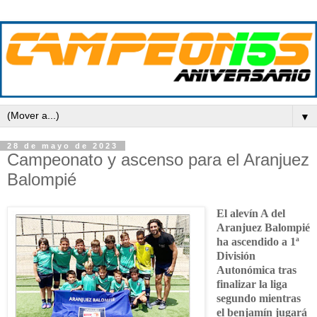
▼
28 de mayo de 2023
Campeonato y ascenso para el Aranjuez
Balompié
El alevín A del
Aranjuez Balompié
ha ascendido a 1ª
División
Autonómica tras
finalizar la liga
segundo mientras
el benjamín jugará