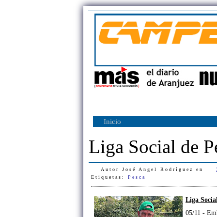
Inicio
Liga Social de P
Autor
José Angel Rodríguez
en
Etiquetas:
Pesca
Liga Socia
05/11 - Emb