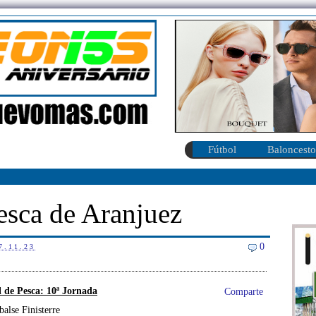
Fútbol
Baloncesto
esca de Aranjuez
0
7.11.23
l de Pesca: 10ª
Jornada
Comparte
alse Finisterre