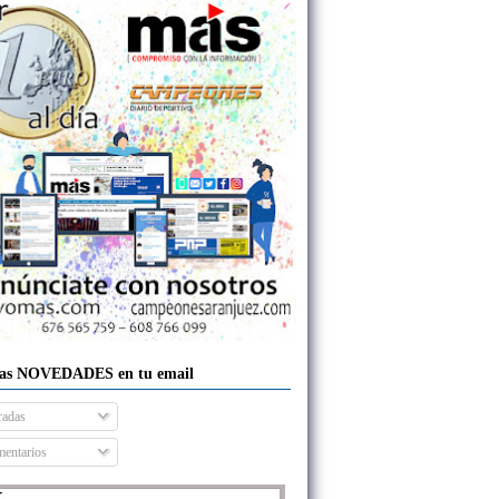
las NOVEDADES en tu email
radas
entarios