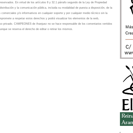
eservados. En virtud de los artículos 8 y 32.1 párrafo segundo de la Ley de Propiedad
istribución y la comunicación pública, incluida su modalidad de puesta a disposición, de la
s comerciales y/o informativos en cualquier soporte y por cualquier medio técnico sin la
omete a respetar estos derechos y podrá visualizar los elementos de la web,
 uso privado. CAMPEONES de Aranjuez no se hace responsable de los comentarios vertidos
unque se reserva el derecho de editar o retirar los mismos.