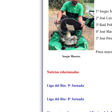
1º Sergio M
2º José Lui
3º Raúl Peñ
4º José Ma
5º José Pér
Pieza mayo
Sergio Maroto
.
Noticias relacionadas
Liga del Río: 9ª Jornada
Liga del Río: 8ª Jornada