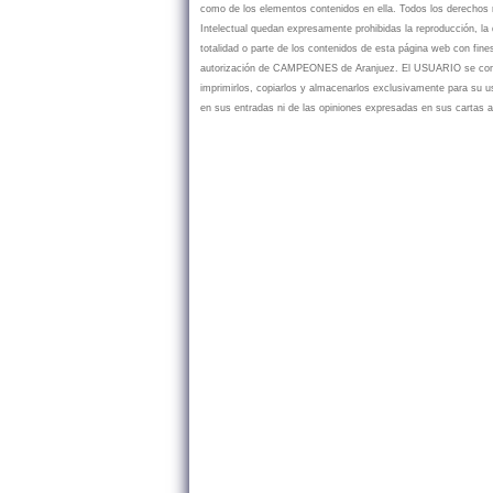
como de los elementos contenidos en ella. Todos los derechos r
Intelectual quedan expresamente prohibidas la reproducción, la d
totalidad o parte de los contenidos de esta página web con fine
autorización de CAMPEONES de Aranjuez. El USUARIO se compr
imprimirlos, copiarlos y almacenarlos exclusivamente para su
en sus entradas ni de las opiniones expresadas en sus cartas a