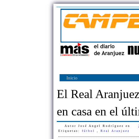
Inicio
El Real Aranjuez
en casa en el últ
Autor
José Angel Rodríguez
en
Etiquetas:
fútbol
,
Real Aranjuez