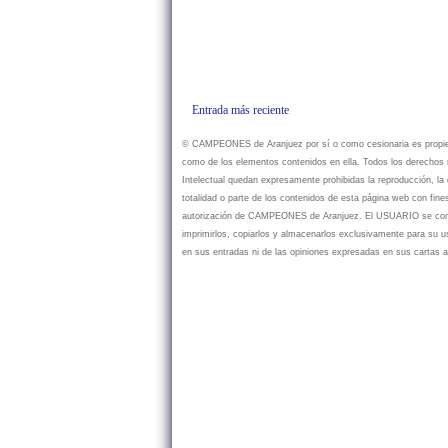
Entrada más reciente
© CAMPEONES de Aranjuez por sí o como cesionaria es propietar
como de los elementos contenidos en ella. Todos los derechos r
Intelectual quedan expresamente prohibidas la reproducción, la d
totalidad o parte de los contenidos de esta página web con fine
autorización de CAMPEONES de Aranjuez. El USUARIO se compr
imprimirlos, copiarlos y almacenarlos exclusivamente para su
en sus entradas ni de las opiniones expresadas en sus cartas a