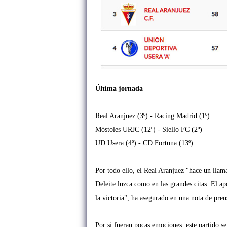
Última jornada
Real Aranjuez (3º) - Racing Madrid (1º)
Móstoles URJC (12º) - Siello FC (2º)
UD Usera (4º) - CD Fortuna (13º)
Por todo ello, el Real Aranjuez "
hace un llam
Deleite luzca como en las grandes citas. El a
la victoria", ha asegurado en una nota de pren
Por si fueran pocas emociones, este partido se