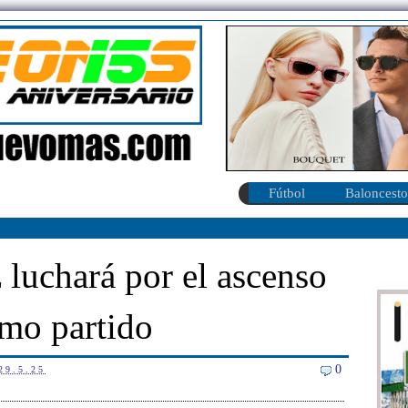
Fútbol
Baloncesto
 luchará por el ascenso
imo partido
0
29.5.25