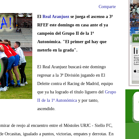
Comparte
El
Real Aranjuez
se juega el ascenso a 3ª
RFEF este domingo en casa ante el ya
campeón del Grupo II de la 1ª
Autonómica. "
El primer gol hay que
meterlo en la grada".
El Real Aranjuez buscará este domingo
regresar a la 3ª División jugando en El
Deleite contra el Racing de Madrid, equipo
que ya ha logrado el título liguero del
Grupo
II de la 1ª Autonómica
y por tanto,
ascendido.
irar de reojo al encuentro entre el Móstoles URJC - Siello FC,
e Orcasitas, igualado a puntos, victorias, empates y derrotas.
En