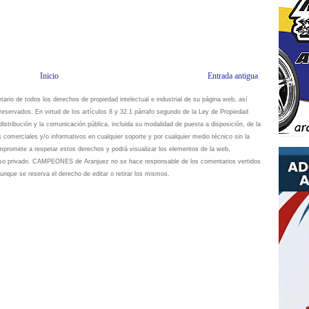
Inicio
Entrada antigua
io de todos los derechos de propiedad intelectual e industrial de su página web, así
eservados. En virtud de los artículos 8 y 32.1 párrafo segundo de la Ley de Propiedad
istribución y la comunicación pública, incluida su modalidad de puesta a disposición, de la
s comerciales y/o informativos en cualquier soporte y por cualquier medio técnico sin la
omete a respetar estos derechos y podrá visualizar los elementos de la web,
 uso privado. CAMPEONES de Aranjuez no se hace responsable de los comentarios vertidos
unque se reserva el derecho de editar o retirar los mismos.