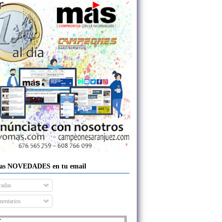
las NOVEDADES en tu email
radas
entarios