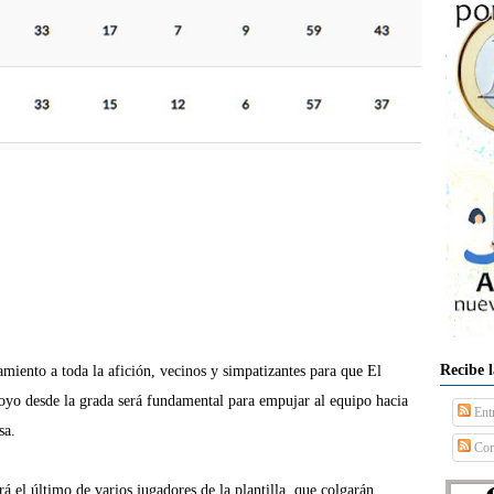
Recibe 
amiento a toda la afición, vecinos y
simpatizantes para que El
poyo
desde la grada será fundamental para empujar al equipo hacia
Ent
sa.
Com
rá el último de varios jugadores de la plantilla, que colgarán