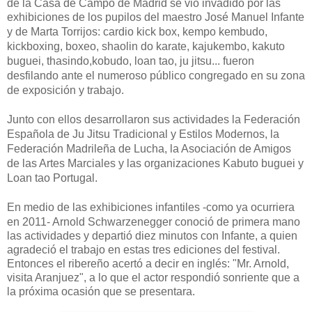
de la Casa de Campo de Madrid se vio invadido por las
exhibiciones de los pupilos del maestro José Manuel Infante
y de Marta Torrijos: c
ardio kick box, kempo kembudo,
kickboxing, boxeo, shaolin do karate, kajukembo, kakuto
buguei, thasindo,kobudo, loan tao, ju jitsu... fueron
desfilando ante el numeroso público congregado en su zona
de exposición y trabajo.
Junto con ellos desarrollaron sus actividades la Federación
Española de Ju Jitsu Tradicional y Estilos Modernos, la
Federación Madrileña de Lucha, la Asociación de Amigos
de las Artes Marciales y las organizaciones Kabuto buguei y
Loan tao Portugal.
En medio de las exhibiciones infantiles -como ya ocurriera
en 2011- Arnold
S
chwarzenegger conoció de primera mano
las actividades y departió diez minutos con Infante, a quien
agradeció el trabajo en estas tres ediciones del festival.
Entonces el ribereño acertó a decir en inglés: "Mr. Arnold,
visita Aranjuez", a lo que el actor respondió sonriente que a
la próxima ocasión que se presentara.