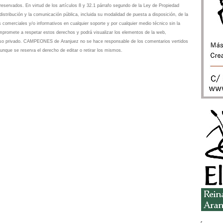
eservados. En virtud de los artículos 8 y 32.1 párrafo segundo de la Ley de Propiedad
istribución y la comunicación pública, incluida su modalidad de puesta a disposición, de la
s comerciales y/o informativos en cualquier soporte y por cualquier medio técnico sin la
omete a respetar estos derechos y podrá visualizar los elementos de la web,
 uso privado. CAMPEONES de Aranjuez no se hace responsable de los comentarios vertidos
unque se reserva el derecho de editar o retirar los mismos.