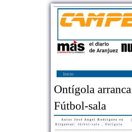
Inicio
Ontígola arranca
Fútbol-sala
Autor
José Angel Rodríguez
en
Etiquetas:
fútbol-sala
,
Ontígola