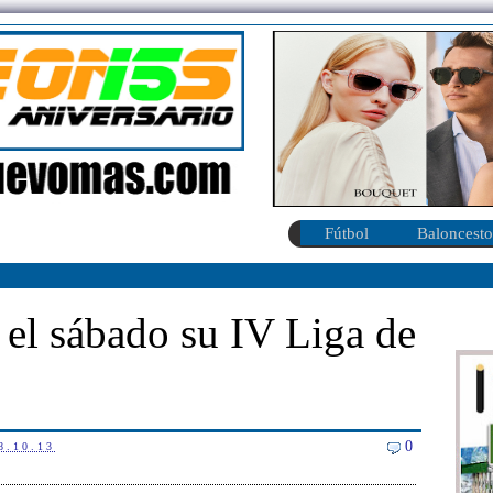
Fútbol
Baloncesto
 el sábado su IV Liga de
0
8.10.13