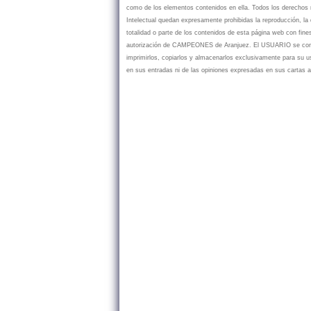
como de los elementos contenidos en ella. Todos los derechos r
Intelectual quedan expresamente prohibidas la reproducción, la d
totalidad o parte de los contenidos de esta página web con fine
autorización de CAMPEONES de Aranjuez. El USUARIO se compr
imprimirlos, copiarlos y almacenarlos exclusivamente para su
en sus entradas ni de las opiniones expresadas en sus cartas a