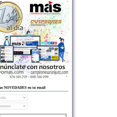
las NOVEDADES en tu email
radas
entarios