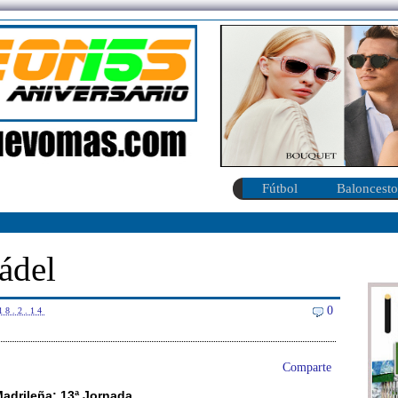
Fútbol
Baloncesto
ádel
0
18.2.14
Comparte
adrileña: 13ª Jornada