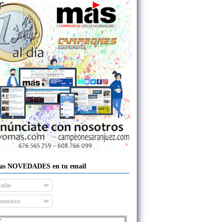
las NOVEDADES en tu email
radas
entarios