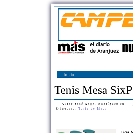
Inicio
Tenis Mesa SixP
Autor
José Angel Rodríguez
en
Etiquetas:
Tenis de Mesa
Liga M