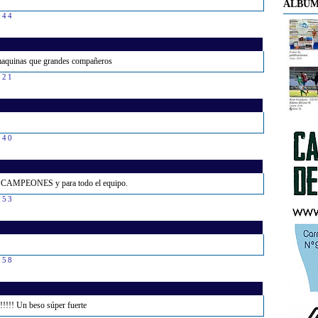
ÁLBUM
:44
s maquinas que grandes compañeros
:21
:40
os CAMPEONES y para todo el equipo.
:53
:58
!!!!! Un beso súper fuerte