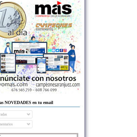
las NOVEDADES en tu email
radas
entarios