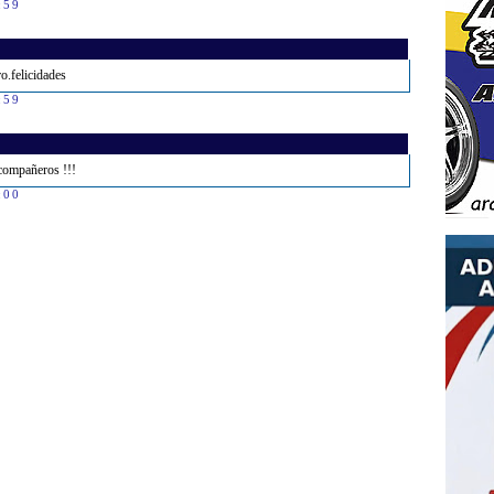
:59
o.felicidades
:59
 compañeros !!!
:00