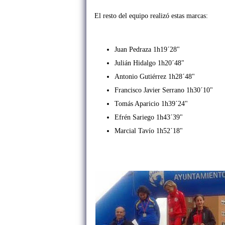
El resto del equipo realizó estas marcas:
Juan Pedraza 1h19´28"
Julián Hidalgo 1h20´48"
Antonio Gutiérrez 1h28´48"
Francisco Javier Serrano 1h30´10"
Tomás Aparicio 1h39´24"
Efrén Sariego 1h43´39"
Marcial Tavío 1h52´18"