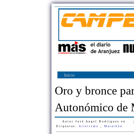
Inicio
Oro y bronce par
Autonómico de 
Autor
José Angel Rodríguez
en
Etiquetas:
Atletismo
,
Marathón