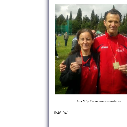
Ana Mª y Carlos con sus medallas.
1h46´04¨.