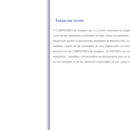
Entrada más reciente
© CAMPEONES de Aranjuez por sí o como cesionaria es propietar
como de los elementos contenidos en ella. Todos los derechos r
Intelectual quedan expresamente prohibidas la reproducción, la d
totalidad o parte de los contenidos de esta página web con fine
autorización de CAMPEONES de Aranjuez. El USUARIO se compr
imprimirlos, copiarlos y almacenarlos exclusivamente para su
en sus entradas ni de las opiniones expresadas en sus cartas a