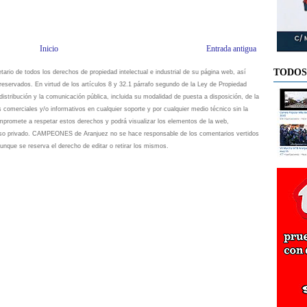
Inicio
Entrada antigua
TODOS
io de todos los derechos de propiedad intelectual e industrial de su página web, así
eservados. En virtud de los artículos 8 y 32.1 párrafo segundo de la Ley de Propiedad
istribución y la comunicación pública, incluida su modalidad de puesta a disposición, de la
s comerciales y/o informativos en cualquier soporte y por cualquier medio técnico sin la
omete a respetar estos derechos y podrá visualizar los elementos de la web,
 uso privado. CAMPEONES de Aranjuez no se hace responsable de los comentarios vertidos
unque se reserva el derecho de editar o retirar los mismos.