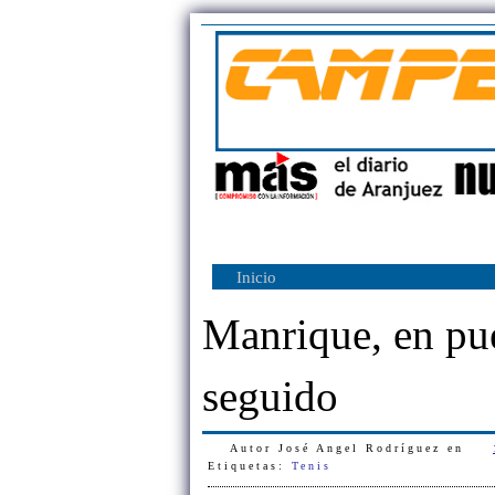
Inicio
Manrique, en pue
seguido
Autor
José Angel Rodríguez
en
Etiquetas:
Tenis