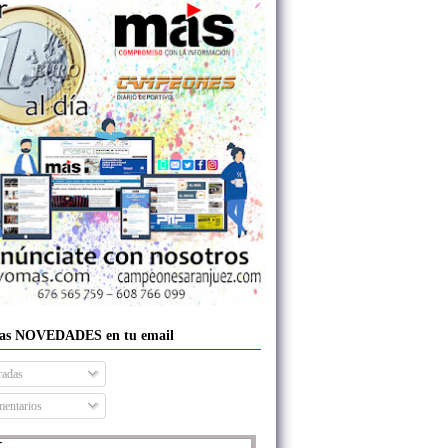
las NOVEDADES en tu email
radas
entarios