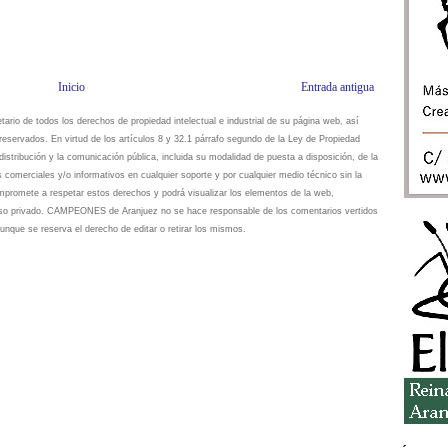
Inicio
Entrada antigua
io de todos los derechos de propiedad intelectual e industrial de su página web, así
eservados. En virtud de los artículos 8 y 32.1 párrafo segundo de la Ley de Propiedad
istribución y la comunicación pública, incluida su modalidad de puesta a disposición, de la
s comerciales y/o informativos en cualquier soporte y por cualquier medio técnico sin la
omete a respetar estos derechos y podrá visualizar los elementos de la web,
 uso privado. CAMPEONES de Aranjuez no se hace responsable de los comentarios vertidos
unque se reserva el derecho de editar o retirar los mismos.