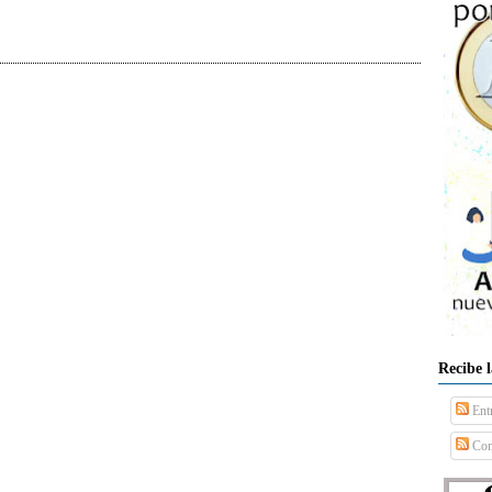
Recibe 
Ent
Com