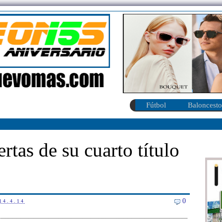
Fútbol
Baloncesto
rtas de su cuarto título
0
14.4.14