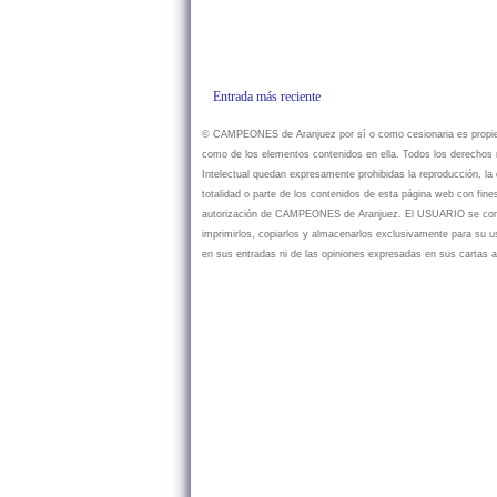
Entrada más reciente
© CAMPEONES de Aranjuez por sí o como cesionaria es propietar
como de los elementos contenidos en ella. Todos los derechos r
Intelectual quedan expresamente prohibidas la reproducción, la d
totalidad o parte de los contenidos de esta página web con fine
autorización de CAMPEONES de Aranjuez. El USUARIO se compr
imprimirlos, copiarlos y almacenarlos exclusivamente para su
en sus entradas ni de las opiniones expresadas en sus cartas a