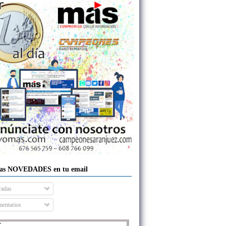
las NOVEDADES en tu email
radas
entarios