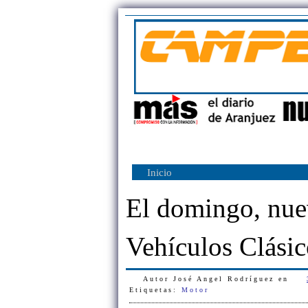
Inicio
El domingo, nue
Vehículos Clásic
Autor
José Angel Rodríguez
en
Etiquetas:
Motor