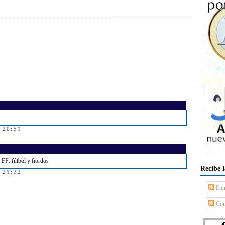
s 20:51
..FF: fútbol y fiordos
Recibe 
s 21:32
Ent
Com