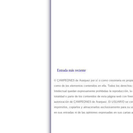
Entrada más reciente
© CAMPEONES de Aranjuez por sí o como cesionaria es propietar
como de los elementos contenidos en ella. Todos los derechos r
Intelectual quedan expresamente prohibidas la reproducción, la d
totalidad o parte de los contenidos de esta página web con fine
autorización de CAMPEONES de Aranjuez. El USUARIO se compr
imprimirlos, copiarlos y almacenarlos exclusivamente para su
en sus entradas ni de las opiniones expresadas en sus cartas a