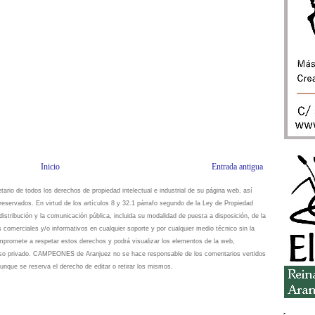
Inicio
Entrada antigua
io de todos los derechos de propiedad intelectual e industrial de su página web, así
eservados. En virtud de los artículos 8 y 32.1 párrafo segundo de la Ley de Propiedad
istribución y la comunicación pública, incluida su modalidad de puesta a disposición, de la
s comerciales y/o informativos en cualquier soporte y por cualquier medio técnico sin la
omete a respetar estos derechos y podrá visualizar los elementos de la web,
 uso privado. CAMPEONES de Aranjuez no se hace responsable de los comentarios vertidos
unque se reserva el derecho de editar o retirar los mismos.