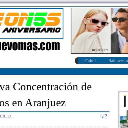
Fútbol
Baloncesto
va Concentración de
os en Aranjuez
2
3.9.14