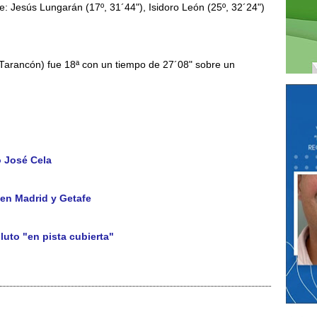
: Jesús Lungarán (17º, 31´44"), Isidoro León (25º, 32´24")
.
 Tarancón) fue 18ª con un tiempo de 27´08" sobre un
o José Cela
 en Madrid y Getafe
uto "en pista cubierta"