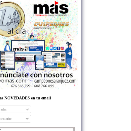
las NOVEDADES en tu email
radas
entarios