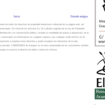
Inicio
Entrada antigua
io de todos los derechos de propiedad intelectual e industrial de su página web, así
eservados. En virtud de los artículos 8 y 32.1 párrafo segundo de la Ley de Propiedad
istribución y la comunicación pública, incluida su modalidad de puesta a disposición, de la
s comerciales y/o informativos en cualquier soporte y por cualquier medio técnico sin la
omete a respetar estos derechos y podrá visualizar los elementos de la web,
 uso privado. CAMPEONES de Aranjuez no se hace responsable de los comentarios vertidos
unque se reserva el derecho de editar o retirar los mismos.