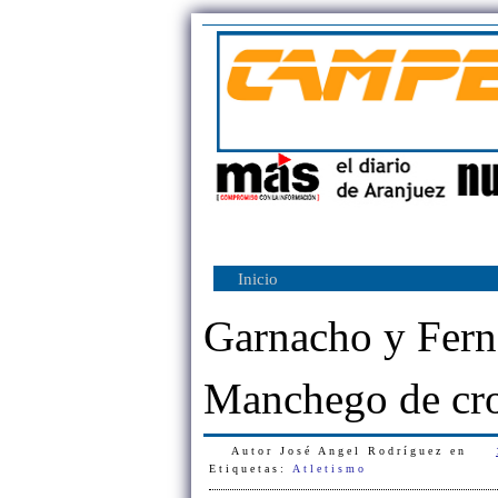
Inicio
Garnacho y Ferná
Manchego de cr
Autor
José Angel Rodríguez
en
Etiquetas:
Atletismo