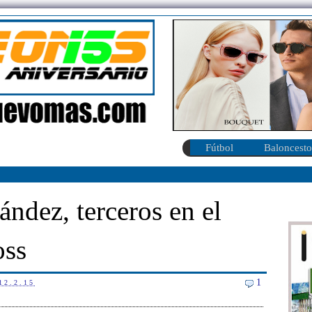
Fútbol
Baloncesto
ndez, terceros en el
oss
1
12.2.15