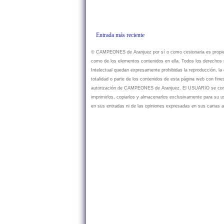
Entrada más reciente
© CAMPEONES de Aranjuez por sí o como cesionaria es propietar
como de los elementos contenidos en ella. Todos los derechos r
Intelectual quedan expresamente prohibidas la reproducción, la d
totalidad o parte de los contenidos de esta página web con fine
autorización de CAMPEONES de Aranjuez. El USUARIO se compr
imprimirlos, copiarlos y almacenarlos exclusivamente para su
en sus entradas ni de las opiniones expresadas en sus cartas a