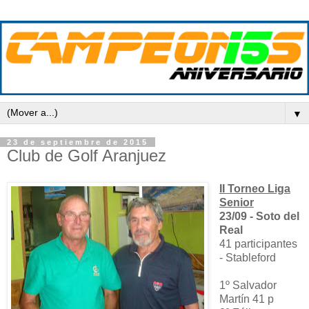
▼
23 de septiembre de 2015
Club de Golf Aranjuez
II Torneo Liga
Senior
23/09 - Soto del
Real
41 participantes
- Stableford
1º Salvador
Martín 41 p