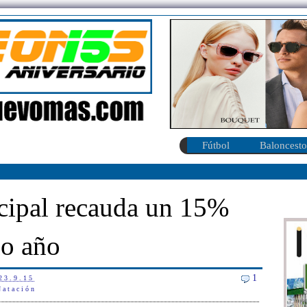
Fútbol
Baloncesto
cipal recauda un 15%
do año
1
23.9.15
Natación