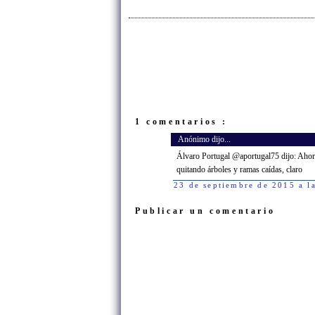
1 comentarios :
Anónimo dijo...
Álvaro Portugal @aportugal75 dijo: Ahora 
quitando árboles y ramas caídas, claro
23 de septiembre de 2015 a l
Publicar un comentario