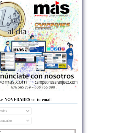
las NOVEDADES en tu email
radas
entarios