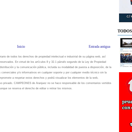
TODOS
Inicio
Entrada antigua
io de todos los derechos de propiedad intelectual e industrial de su página web, así
eservados. En virtud de los artículos 8 y 32.1 párrafo segundo de la Ley de Propiedad
istribución y la comunicación pública, incluida su modalidad de puesta a disposición, de la
s comerciales y/o informativos en cualquier soporte y por cualquier medio técnico sin la
omete a respetar estos derechos y podrá visualizar los elementos de la web,
 uso privado. CAMPEONES de Aranjuez no se hace responsable de los comentarios vertidos
unque se reserva el derecho de editar o retirar los mismos.