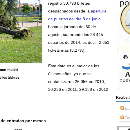
registró 30.798 billetes
despachados desde la
apertura
de puertas del día 8 de junio
hasta la jornada del 30 de
agosto, superando los 28.445
usuarios de 2014, es decir, 2.353
tickets más (8,27%).
Este dato es el mejor de los
 que impidió
últimos años, ya que se
l los últimos
contabilizaron
2
6.056
en 2010,
3
0.236 en 2011,
29.188 en 2012
Recibe 
Ent
Com
 de entradas por meses