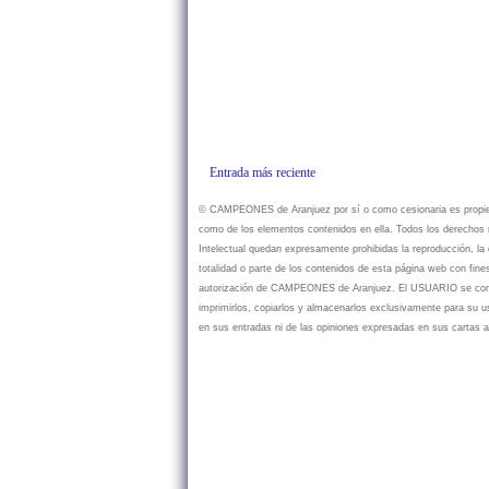
Entrada más reciente
© CAMPEONES de Aranjuez por sí o como cesionaria es propietar
como de los elementos contenidos en ella. Todos los derechos r
Intelectual quedan expresamente prohibidas la reproducción, la d
totalidad o parte de los contenidos de esta página web con fine
autorización de CAMPEONES de Aranjuez. El USUARIO se compr
imprimirlos, copiarlos y almacenarlos exclusivamente para su
en sus entradas ni de las opiniones expresadas en sus cartas a