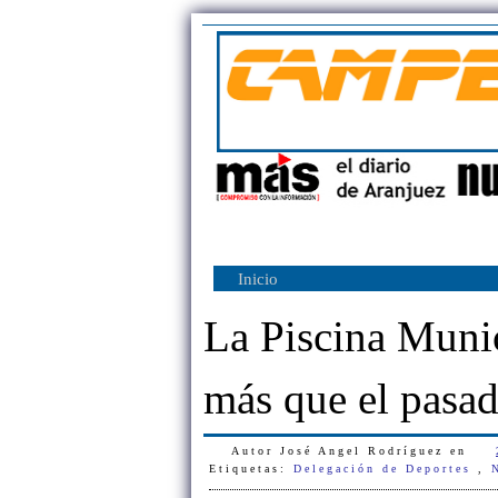
Inicio
La Piscina Muni
más que el pasa
Autor
José Angel Rodríguez
en
Etiquetas:
Delegación de Deportes
,