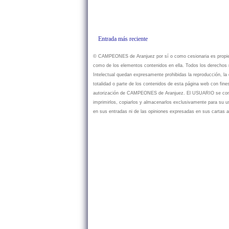
Entrada más reciente
© CAMPEONES de Aranjuez por sí o como cesionaria es propietar
como de los elementos contenidos en ella. Todos los derechos r
Intelectual quedan expresamente prohibidas la reproducción, la d
totalidad o parte de los contenidos de esta página web con fine
autorización de CAMPEONES de Aranjuez. El USUARIO se compr
imprimirlos, copiarlos y almacenarlos exclusivamente para su
en sus entradas ni de las opiniones expresadas en sus cartas a