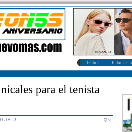
Fútbol
Baloncesto
icales para el tenista
0
26.10.15