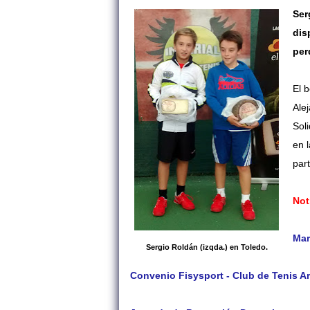
Ser
dis
per
El 
Alej
Soli
en 
part
Not
Mar
Sergio Roldán (izqda.) en Toledo.
Convenio Fisysport - Club de Tenis A