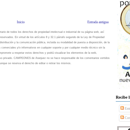
Inicio
Entrada antigua
io de todos los derechos de propiedad intelectual e industrial de su página web, así
eservados. En virtud de los artículos 8 y 32.1 párrafo segundo de la Ley de Propiedad
istribución y la comunicación pública, incluida su modalidad de puesta a disposición, de la
s comerciales y/o informativos en cualquier soporte y por cualquier medio técnico sin la
omete a respetar estos derechos y podrá visualizar los elementos de la web,
 uso privado. CAMPEONES de Aranjuez no se hace responsable de los comentarios vertidos
unque se reserva el derecho de editar o retirar los mismos.
Recibe 
Ent
Com