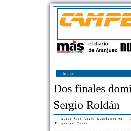
Inicio
Dos finales domin
Sergio Roldán
Autor
José Angel Rodríguez
en
Etiquetas:
Tenis