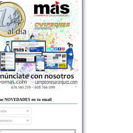
las NOVEDADES en tu email
radas
entarios