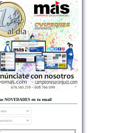
las NOVEDADES en tu email
radas
entarios