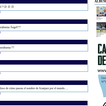
ÁLBUM
l !!:D :D :D
2
orabuena Ángel!!!!
3
orabuena !!!
4
5
lloso de cómo paseas el nombre de Aranjuez por el mundo.....
3