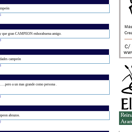
campeón
6
na y que gran CAMPEON enhorabuena amigo.
8
idades campeón
3
.....pero a un mas grande como persona .
1
mpeon abrazos.
2