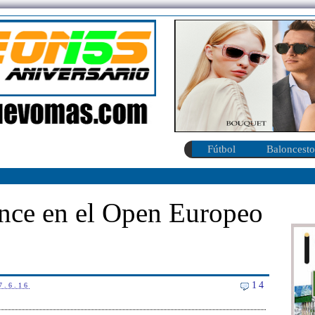
Fútbol
Baloncesto
once en el Open Europeo
14
7.6.16