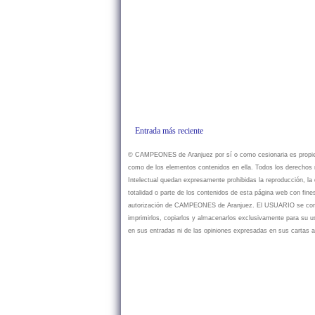
Entrada más reciente
© CAMPEONES de Aranjuez por sí o como cesionaria es propietar
como de los elementos contenidos en ella. Todos los derechos r
Intelectual quedan expresamente prohibidas la reproducción, la d
totalidad o parte de los contenidos de esta página web con fine
autorización de CAMPEONES de Aranjuez. El USUARIO se compr
imprimirlos, copiarlos y almacenarlos exclusivamente para su
en sus entradas ni de las opiniones expresadas en sus cartas a