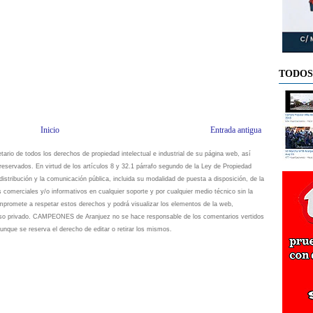
TODOS
Inicio
Entrada antigua
io de todos los derechos de propiedad intelectual e industrial de su página web, así
eservados. En virtud de los artículos 8 y 32.1 párrafo segundo de la Ley de Propiedad
istribución y la comunicación pública, incluida su modalidad de puesta a disposición, de la
s comerciales y/o informativos en cualquier soporte y por cualquier medio técnico sin la
omete a respetar estos derechos y podrá visualizar los elementos de la web,
 uso privado. CAMPEONES de Aranjuez no se hace responsable de los comentarios vertidos
unque se reserva el derecho de editar o retirar los mismos.