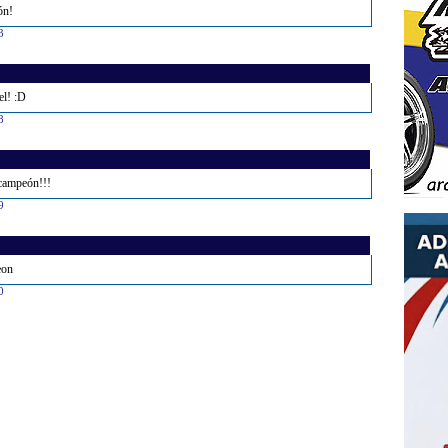
ón!
3
el! :D
8
 campeón!!!
9
eon
0