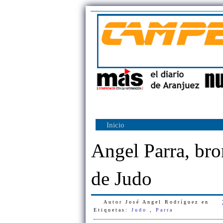
Inicio
Angel Parra, br
de Judo
Autor
José Angel Rodríguez
en
Etiquetas:
Judo
,
Parra