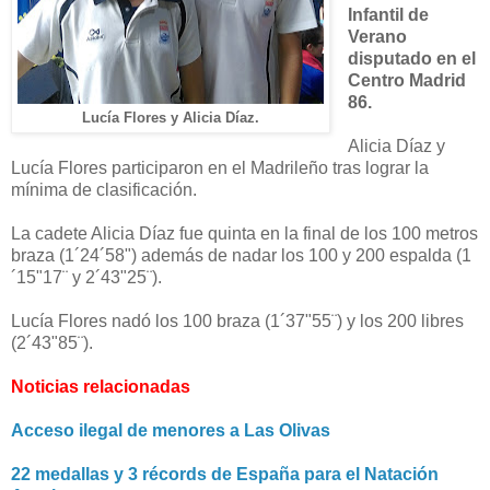
Infantil de
Verano
disputado en el
Centro Madrid
86.
Lucía Flores y Alicia Díaz.
Alicia Díaz y
Lucía Flores participaron en el Madrileño tras lograr la
mínima de clasificación.
La cadete Alicia Díaz fue quinta en la final de los 100 metros
braza (1´24´58") además de nadar los 100 y 200 espalda (1
´15"17¨ y 2´43"25¨).
Lucía Flores nadó los 100 braza (1´37"55¨) y los 200 libres
(2´43"85¨).
Noticias relacionadas
Acceso ilegal de menores a Las Olivas
22 medallas y 3 récords de España para el Natación