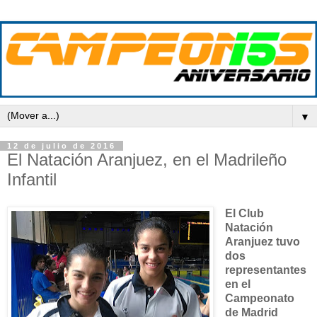
▼
12 de julio de 2016
El Natación Aranjuez, en el Madrileño
Infantil
El Club
Natación
Aranjuez tuvo
dos
representantes
en el
Campeonato
de Madrid